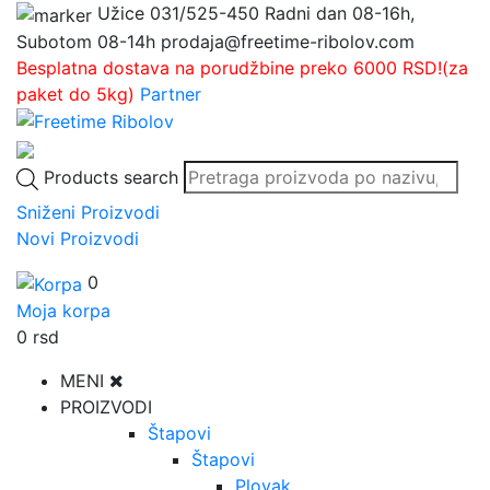
Užice
031/525-450
Radni dan 08-16h,
Subotom 08-14h
prodaja@freetime-ribolov.com
Besplatna dostava na porudžbine preko 6000 RSD!(za
paket do 5kg)
Partner
Products search
Sniženi Proizvodi
Novi Proizvodi
0
Moja korpa
0
rsd
MENI
PROIZVODI
Štapovi
Štapovi
Plovak