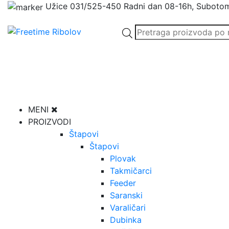
Užice
031/525-450
Radni dan 08-16h, Suboto
Products
search
MENI
PROIZVODI
Štapovi
Štapovi
Plovak
Takmičarci
Feeder
Saranski
Varaličari
Dubinka