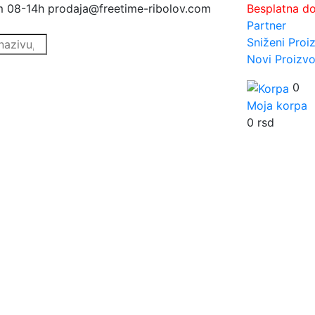
m 08-14h
prodaja@freetime-ribolov.com
Besplatna d
Partner
Sniženi Proi
Novi Proizvo
0
Moja korpa
0
rsd