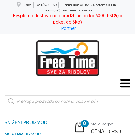
Užice
031/525-450
Radni dan 08-16h, Subotom 08-14h
prodaja@freetime-ribolov.com
Besplatna dostava na porudžbine preko 6000 RSD!(za
paket do 5kg)
Partner
Products
search
SNIŽENI PROIZVODI
0
Moja korpa
0
RSD
NOVI PROIZVODI