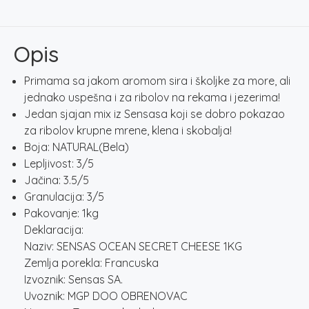
CHEESE
1KG
količina
Opis
Primama sa jakom aromom sira i školjke za more, ali
jednako uspešna i za ribolov na rekama i jezerima!
Jedan sjajan mix iz Sensasa koji se dobro pokazao
za ribolov krupne mrene, klena i skobalja!
Boja: NATURAL(Bela)
Lepljivost: 3/5
Jačina: 3.5/5
Granulacija: 3/5
Pakovanje: 1kg
Deklaracija:
Naziv: SENSAS OCEAN SECRET CHEESE 1KG
Zemlja porekla: Francuska
Izvoznik: Sensas SA.
Uvoznik: MGP DOO OBRENOVAC