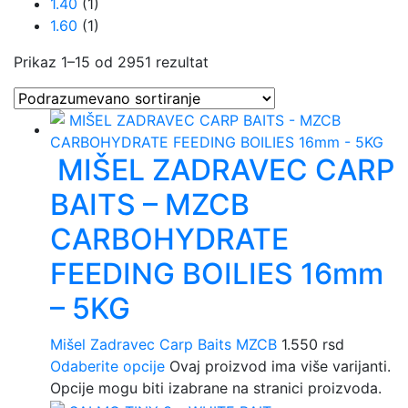
1.40
(1)
1.60
(1)
Prikaz 1–15 od 2951 rezultat
MIŠEL ZADRAVEC CARP
BAITS – MZCB
CARBOHYDRATE
FEEDING BOILIES 16mm
– 5KG
Mišel Zadravec Carp Baits MZCB
1.550
rsd
Odaberite opcije
Ovaj proizvod ima više varijanti.
Opcije mogu biti izabrane na stranici proizvoda.