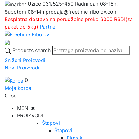
Užice
031/525-450
Radni dan 08-16h,
Subotom 08-14h
prodaja@freetime-ribolov.com
Besplatna dostava na porudžbine preko 6000 RSD!(za
paket do 5kg)
Partner
Products search
Sniženi Proizvodi
Novi Proizvodi
0
Moja korpa
0
rsd
MENI
PROIZVODI
Štapovi
Štapovi
Plovak