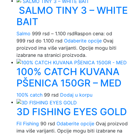
SALMO TINY 3 – WHITE
BAIT
Salmo
999
rsd
–
1.100
rsd
Raspon cena: od
999 rsd do 1.100 rsd
Odaberite opcije
Ovaj
proizvod ima više varijanti. Opcije mogu biti
izabrane na stranici proizvoda.
100% CATCH KUVANA
PŠENICA 150GR – MED
100% catch
99
rsd
Dodaj u korpu
3D FISHING EYES GOLD
Fil Fishing
90
rsd
Odaberite opcije
Ovaj proizvod
ima više varijanti. Opcije mogu biti izabrane na