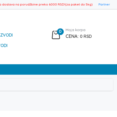
a dostava na porudžbine preko 6000 RSD!(za paket do 5kg)
Partner
Moja korpa
0
IZVODI
0
RSD
VODI