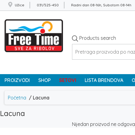
Užice
031/525-450
Radni dan 08-16h, Subotom 08-14h
Products search
PROIZVODI
SHOP
SETOVI
LISTA BRENDOVA
O
Početna
/ Lacuna
Lacuna
Nijedan proizvod ne odgovar