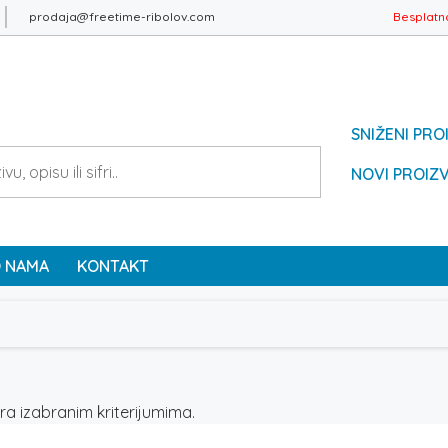
prodaja@freetime-ribolov.com
Besplatn
SNIŽENI PRO
NOVI PROIZ
 NAMA
KONTAKT
a izabranim kriterijumima.