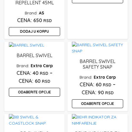
REPELLENT 45ML
AS
650
RSD
DODAJ U KORPU
BARREL SWIVEL
BARREL SWIVEL
Extra Carp
SAFETY SNAP
–
40
RSD
Extra Carp
Raspon
60
RSD
–
60
RSD
cena:
Raspo
90
ODABERITE OPCIJE
RSD
od
cena:
Ovaj
40 rsd
ODABERITE OPCIJE
od
proizvod
do
Ovaj
ima
60 rsd
60 rsd
proizvod
više
do
ima
varijanti.
90 rsd