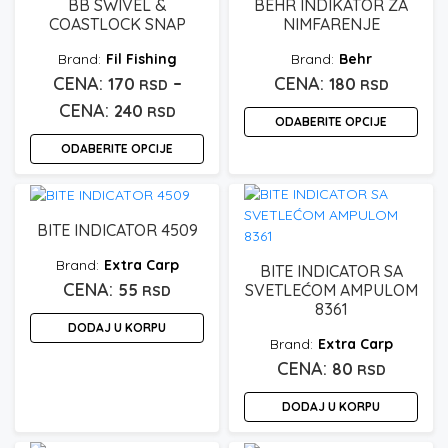
više
Opcije
BB SWIVEL &
BEHR INDIKATOR ZA
varijanti.
COASTLOCK SNAP
NIMFARENJE
mogu
Opcije
biti
Fil Fishing
Behr
mogu
izabrane
–
170
180
RSD
biti
RSD
na
izabrane
Raspon
stranici
240
RSD
ODABERITE OPCIJE
na
proizvoda.
cena:
stranici
ODABERITE OPCIJE
Ovaj
od
proizvoda.
proizvod
Ovaj
170 rsd
ima
proizvod
do
više
ima
BITE INDICATOR 4509
varijanti.
240 rsd
više
Opcije
Extra Carp
varijanti.
BITE INDICATOR SA
mogu
Opcije
55
SVETLEĆOM AMPULOM
RSD
biti
8361
mogu
izabrane
DODAJ U KORPU
biti
Extra Carp
na
izabrane
stranici
80
RSD
na
proizvoda.
stranici
DODAJ U KORPU
proizvoda.