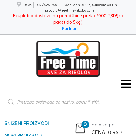
Užice
031/525-450
Radni dan 08-16h, Subotom 08-14h
prodaja@freetime-ribolov.com
Besplatna dostava na porudžbine preko 6000 RSD!(za
paket do 5kg)
Partner
Products
search
SNIŽENI PROIZVODI
0
Moja korpa
0
RSD
NOVI PROIZVODI