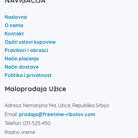
NAVIGACIJA
Naslovna
O nama
Kontakt
Opšti uslovi kupovine
Pravilnici i obrasci
Način plaćanja
Način dostave
Politika i privatnost
Maloprodaja Užice
Adresa: Nemanjina 14a, Užice, Republika Srbija
Email:
prodaja@freetime-ribolov.com
Telefon: 031-525-450
Radno vreme: