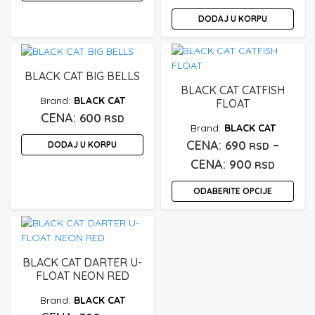
DODAJ U KORPU
BLACK CAT BIG BELLS
BLACK CAT CATFISH
BLACK CAT
FLOAT
600
RSD
BLACK CAT
–
690
DODAJ U KORPU
RSD
Raspo
900
RSD
cena:
ODABERITE OPCIJE
od
Ovaj
690 rs
proizvod
do
ima
900 rs
više
BLACK CAT DARTER U-
varijanti.
FLOAT NEON RED
Opcije
BLACK CAT
mogu