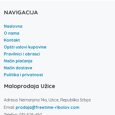
NAVIGACIJA
Naslovna
O nama
Kontakt
Opšti uslovi kupovine
Pravilnici i obrasci
Način plaćanja
Način dostave
Politika i privatnost
Maloprodaja Užice
Adresa: Nemanjina 14a, Užice, Republika Srbija
Email:
prodaja@freetime-ribolov.com
Telefon: 031-525-450