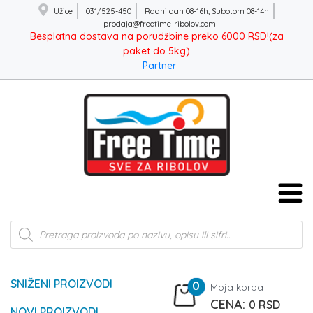
Užice
031/525-450
Radni dan 08-16h, Subotom 08-14h
prodaja@freetime-ribolov.com
Besplatna dostava na porudžbine preko 6000 RSD!(za
paket do 5kg)
Partner
Products
search
SNIŽENI PROIZVODI
0
Moja korpa
0
RSD
NOVI PROIZVODI