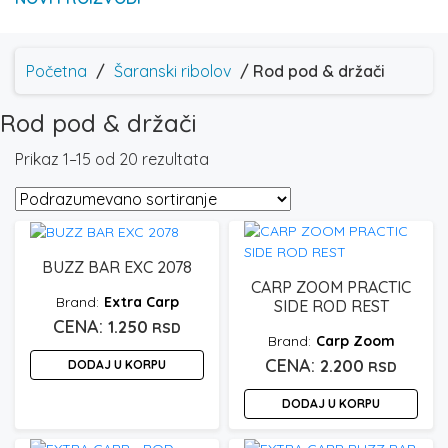
Početna
/
Šaranski ribolov
/ Rod pod & držači
Rod pod & držači
Prikaz 1–15 od 20 rezultata
BUZZ BAR EXC 2078
CARP ZOOM PRACTIC
Extra Carp
SIDE ROD REST
1.250
RSD
Carp Zoom
2.200
DODAJ U KORPU
RSD
DODAJ U KORPU