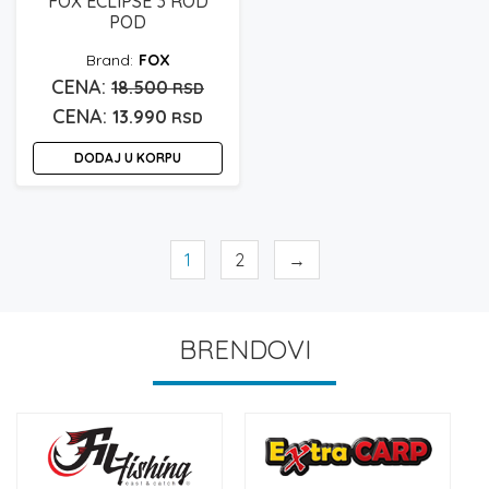
FOX ECLIPSE 3 ROD
POD
FOX
Originalna
18.500
RSD
Trenutna
cena
13.990
RSD
cena
je
DODAJ U KORPU
je:
bila:
13.990 rsd.
18.500 rsd.
1
2
→
BRENDOVI