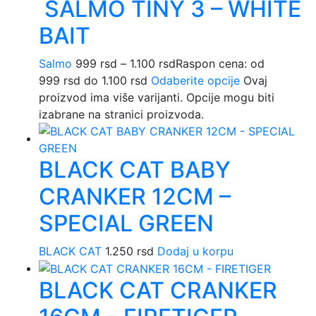
SALMO TINY 3 – WHITE
BAIT
Salmo
999
rsd
–
1.100
rsd
Raspon cena: od
999 rsd do 1.100 rsd
Odaberite opcije
Ovaj
proizvod ima više varijanti. Opcije mogu biti
izabrane na stranici proizvoda.
BLACK CAT BABY
CRANKER 12CM –
SPECIAL GREEN
BLACK CAT
1.250
rsd
Dodaj u korpu
BLACK CAT CRANKER