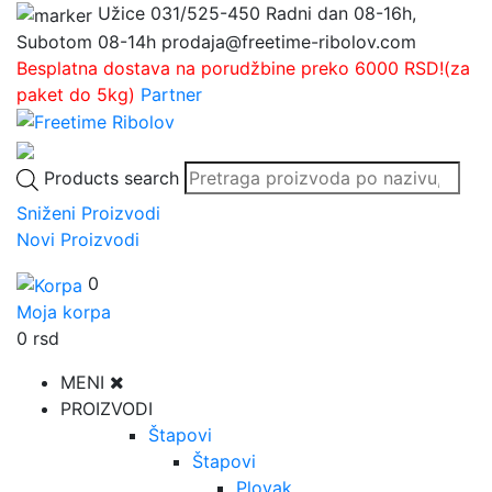
Užice
031/525-450
Radni dan 08-16h,
Subotom 08-14h
prodaja@freetime-ribolov.com
Besplatna dostava na porudžbine preko 6000 RSD!(za
paket do 5kg)
Partner
Products search
Sniženi Proizvodi
Novi Proizvodi
0
Moja korpa
0
rsd
MENI
PROIZVODI
Štapovi
Štapovi
Plovak