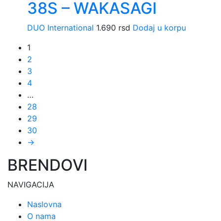
38S – WAKASAGI
DUO International
1.690
rsd
Dodaj u korpu
1
2
3
4
…
28
29
30
→
BRENDOVI
NAVIGACIJA
Naslovna
O nama