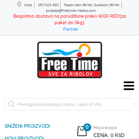
Užice
031/525-450
Radni dan 08-16h, Subotom 08-14h
prodaja@freetime-ribolov.com
Besplatna dostava na porudžbine preko 6000 RSD!(za
paket do 5kg)
Partner
Products
search
SNIŽENI PROIZVODI
0
Moja korpa
0
RSD
NOVI PROIZVODI