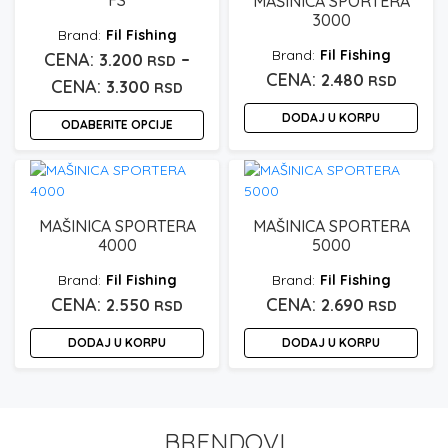
FS
MAŠINICA SPORTERA
3000
Fil Fishing
Fil Fishing
–
3.200
RSD
2.480
RSD
Raspon
3.300
RSD
cena:
DODAJ U KORPU
ODABERITE OPCIJE
od
Ovaj
3.200 rsd
proizvod
do
ima
3.300 rsd
više
MAŠINICA SPORTERA
MAŠINICA SPORTERA
varijanti.
4000
5000
Opcije
Fil Fishing
Fil Fishing
mogu
2.550
2.690
RSD
RSD
biti
izabrane
DODAJ U KORPU
DODAJ U KORPU
na
stranici
proizvoda.
BRENDOVI