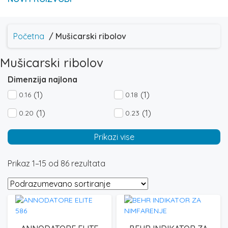
Početna
/ Mušicarski ribolov
Mušicarski ribolov
Dimenzija najlona
(1)
(1)
0.16
0.18
(1)
(1)
0.20
0.23
Prikazi vise
Prikaz 1–15 od 86 rezultata