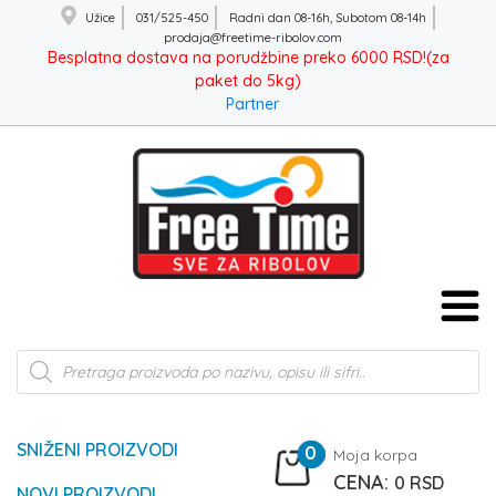
Užice
031/525-450
Radni dan 08-16h, Subotom 08-14h
prodaja@freetime-ribolov.com
Besplatna dostava na porudžbine preko 6000 RSD!(za
paket do 5kg)
Partner
Products
search
SNIŽENI PROIZVODI
0
Moja korpa
0
RSD
NOVI PROIZVODI