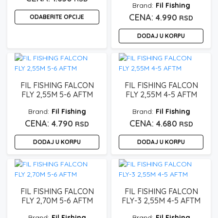
Fil Fishing
4.990
ODABERITE OPCIJE
RSD
Ovaj
DODAJ U KORPU
proizvod
ima
više
varijanti.
Opcije
FIL FISHING FALCON
FIL FISHING FALCON
FLY 2,55M 5-6 AFTM
FLY 2,55M 4-5 AFTM
mogu
biti
Fil Fishing
Fil Fishing
izabrane
4.790
4.680
RSD
RSD
na
stranici
DODAJ U KORPU
DODAJ U KORPU
proizvoda.
FIL FISHING FALCON
FIL FISHING FALCON
FLY 2,70M 5-6 AFTM
FLY-3 2,55M 4-5 AFTM
Fil Fishing
Fil Fishing