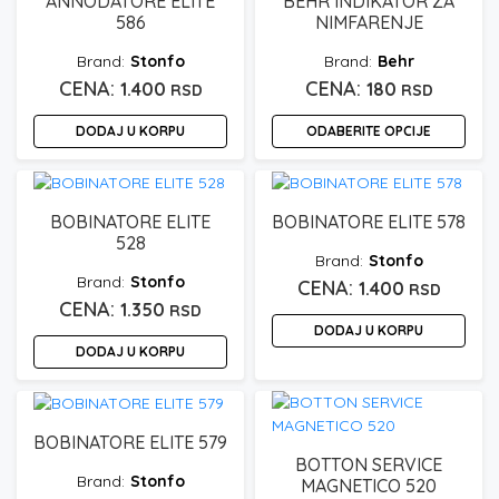
ANNODATORE ELITE
BEHR INDIKATOR ZA
586
NIMFARENJE
Stonfo
Behr
1.400
180
RSD
RSD
DODAJ U KORPU
ODABERITE OPCIJE
Ovaj
proizvod
ima
BOBINATORE ELITE
BOBINATORE ELITE 578
više
528
Stonfo
varijanti.
Stonfo
Opcije
1.400
RSD
1.350
mogu
RSD
DODAJ U KORPU
biti
DODAJ U KORPU
izabrane
na
stranici
proizvoda.
BOBINATORE ELITE 579
BOTTON SERVICE
Stonfo
MAGNETICO 520