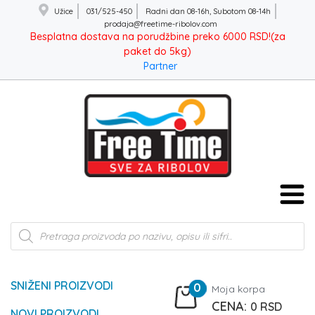
Užice
031/525-450
Radni dan 08-16h, Subotom 08-14h
prodaja@freetime-ribolov.com
Besplatna dostava na porudžbine preko 6000 RSD!(za
paket do 5kg)
Partner
Products
search
SNIŽENI PROIZVODI
0
Moja korpa
0
RSD
NOVI PROIZVODI