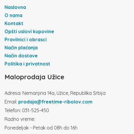
Naslovna
O nama
Kontakt
Opšti uslovi kupovine
Pravilnici i obrasci
Način plaćanja
Način dostave
Politika i privatnost
Maloprodaja Užice
Adresa: Nemanjina 14a, Užice, Republika Srbija
Email:
prodaja@freetime-ribolov.com
Telefon: 031-525-450
Radno vreme:
Ponedeljak - Petak od 08h do 16h