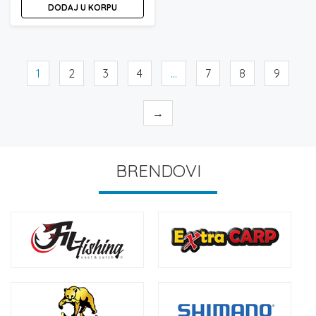
DODAJ U KORPU
1
2
3
4
…
7
8
9
→
BRENDOVI