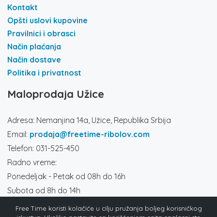
Kontakt
Opšti uslovi kupovine
Pravilnici i obrasci
Način plaćanja
Način dostave
Politika i privatnost
Maloprodaja Užice
Adresa: Nemanjina 14a, Užice, Republika Srbija
Email:
prodaja@freetime-ribolov.com
Telefon: 031-525-450
Radno vreme:
Ponedeljak - Petak od 08h do 16h
Subota od 8h do 14h
Društvene mreže
Free Time koristi kolačiće u cilju pružanja boljeg korisničkog