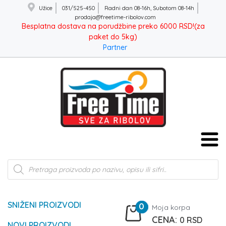
Užice
031/525-450
Radni dan 08-16h, Subotom 08-14h
prodaja@freetime-ribolov.com
Besplatna dostava na porudžbine preko 6000 RSD!(za
paket do 5kg)
Partner
Products
search
SNIŽENI PROIZVODI
0
Moja korpa
0
RSD
NOVI PROIZVODI