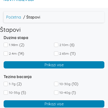
Početna
/ Štapovi
Štapovi
Duzina stapa
(2)
(6)
1.98m
2.10m
(14)
(11)
2.4m
2.65m
(18)
(5)
2.7m
2.90m
Prikazi vise
(16)
(5)
3.0m
3.3m
Tezina bacanja
(27)
(8)
3.6m
3.9m
(2)
(10)
1-7g
10-30g
(15)
(1)
4.0m
4.2m
(5)
(1)
10-35g
10-40g
(1)
(1)
4.3m
4.5m
(1)
(1)
10-60g
100-300g
Prikazi vise
(31)
(18)
5.0m
6.0m