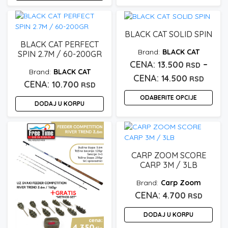
Ovaj
11.50
proizvod
(1)
(1)
3.9m/90g
4,0M/100G
do
ima
(1)
(1)
4,0M/120G
4.0M/180G
BLACK CAT SOLID SPIN
12.30
više
BLACK CAT PERFECT
varijanti.
(1)
(1)
4.2m/150g
4.2M/200G
BLACK CAT
SPIN 2.7M / 60-200GR
Opcije
–
13.500
RSD
mogu
(1)
(1)
4.5M/220G
772L
BLACK CAT
Rasp
14.500
biti
RSD
10.700
RSD
(1)
(1)
782ML
822H
izabrane
cena:
ODABERITE OPCIJE
na
od
DODAJ U KORPU
(1)
(1)
832HH
872M
stranici
Ovaj
13.50
proizvoda.
proizvod
do
ima
14.50
više
CARP ZOOM SCORE
varijanti.
CARP 3M / 3LB
Opcije
mogu
Carp Zoom
biti
4.700
RSD
izabrane
na
DODAJ U KORPU
stranici