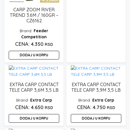
proizvoda.
CARP ZOOM RIVER
TREND 3.6M / 160GR –
CZ6162
Feeder
Competition
4.350
RSD
DODAJ U KORPU
EXTRA CARP CONTACT
EXTRA CARP CONTACT
TELE CARP 3,6M 3,5 LB
TELE CARP 3,9M 3,5 LB
Extra Carp
Extra Carp
4.650
4.750
RSD
RSD
DODAJ U KORPU
DODAJ U KORPU