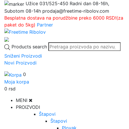
Užice
031/525-450
Radni dan 08-16h,
Subotom 08-14h
prodaja@freetime-ribolov.com
Besplatna dostava na porudžbine preko 6000 RSD!(za
paket do 5kg)
Partner
Products search
Sniženi Proizvodi
Novi Proizvodi
0
Moja korpa
0
rsd
MENI
PROIZVODI
Štapovi
Štapovi
Plovak