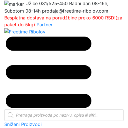
Užice
031/525-450
Radni dan 08-16h,
Subotom 08-14h
prodaja@freetime-ribolov.com
Besplatna dostava na porudžbine preko 6000 RSD!(za
paket do 5kg)
Partner
Products
search
Sniženi Proizvodi