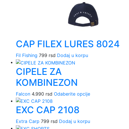
CAP FILEX LURES 8024
Fil Fishing
799
rsd
Dodaj u korpu
CIPELE ZA
KOMBINEZON
Falcon
4.990
rsd
Odaberite opcije
Ovaj
proizvod
EXC CAP 2108
ima
više
Extra Carp
799
rsd
Dodaj u korpu
varijanti.
Opcije