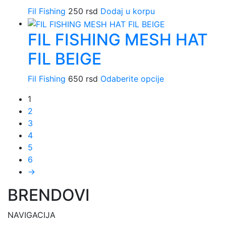
Fil Fishing
250
rsd
Dodaj u korpu
FIL FISHING MESH HAT
FIL BEIGE
Fil Fishing
650
rsd
Odaberite opcije
Ovaj
proizvod
1
ima
2
više
3
varijanti.
4
Opcije
5
mogu
6
biti
→
izabrane
na
BRENDOVI
stranici
proizvoda.
NAVIGACIJA