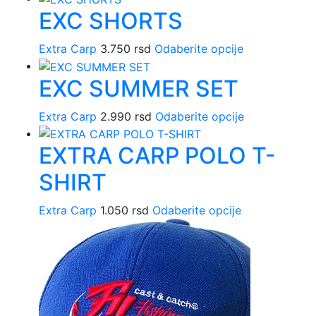
EXC SHORTS
mogu
biti
Extra Carp
3.750
rsd
Odaberite opcije
Ovaj
izabrane
proizvod
na
EXC SUMMER SET
ima
stranici
više
proizvoda.
Extra Carp
2.990
rsd
Odaberite opcije
Ovaj
varijanti.
proizvod
Opcije
EXTRA CARP POLO T-
ima
mogu
više
biti
SHIRT
varijanti.
izabrane
Opcije
na
Extra Carp
1.050
rsd
Odaberite opcije
Ovaj
mogu
stranici
proizvod
biti
proizvoda.
ima
izabrane
više
na
varijanti.
stranici
Opcije
proizvoda.
mogu