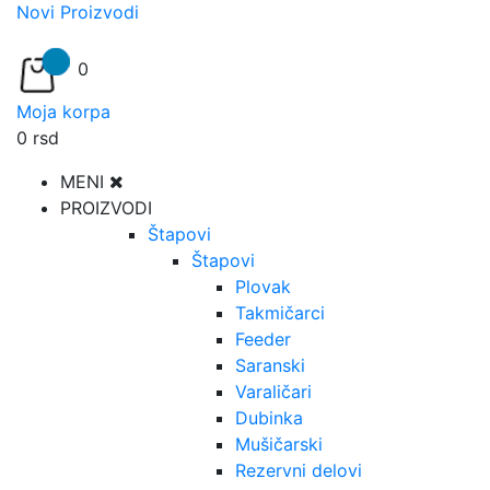
Novi Proizvodi
0
Moja korpa
0
rsd
MENI
PROIZVODI
Štapovi
Štapovi
Plovak
Takmičarci
Feeder
Saranski
Varaličari
Dubinka
Mušičarski
Rezervni delovi