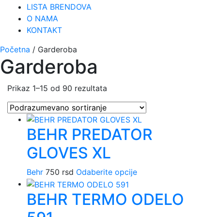
LISTA BRENDOVA
O NAMA
KONTAKT
Početna
/ Garderoba
Garderoba
Prikaz 1–15 od 90 rezultata
BEHR PREDATOR
GLOVES XL
Behr
750
rsd
Odaberite opcije
Ovaj
proizvod
BEHR TERMO ODELO
ima
više