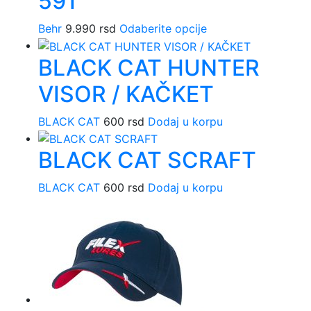
591
varijanti.
Opcije
Behr
9.990
rsd
Odaberite opcije
Ovaj
mogu
proizvod
biti
BLACK CAT HUNTER
ima
izabrane
više
na
VISOR / KAČKET
varijanti.
stranici
Opcije
proizvoda.
BLACK CAT
600
rsd
Dodaj u korpu
mogu
biti
BLACK CAT SCRAFT
izabrane
na
BLACK CAT
600
rsd
Dodaj u korpu
stranici
proizvoda.