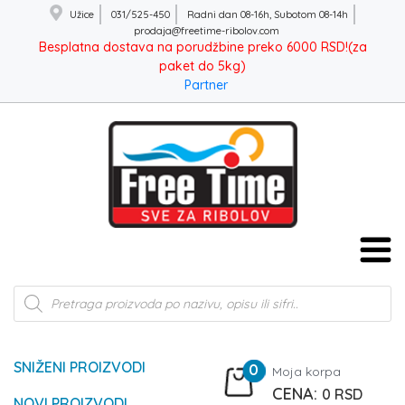
Užice
031/525-450
Radni dan 08-16h, Subotom 08-14h
prodaja@freetime-ribolov.com
Besplatna dostava na porudžbine preko 6000 RSD!(za
paket do 5kg)
Partner
Products
search
SNIŽENI PROIZVODI
0
Moja korpa
0
RSD
NOVI PROIZVODI