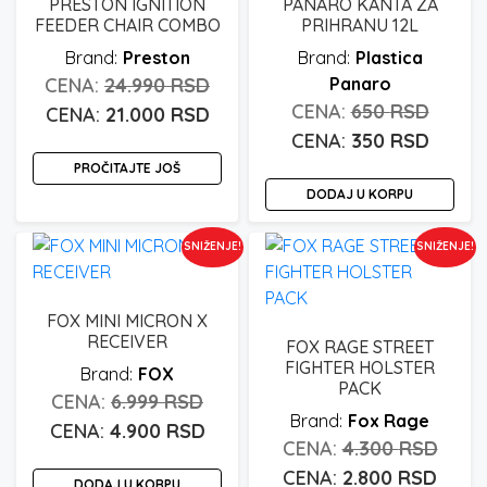
PRESTON IGNITION
PANARO KANTA ZA
mo
na
FEEDER CHAIR COMBO
PRIHRANU 12L
biti
stranici
Preston
Plastica
iza
proizvoda.
Originalna
24.990
RSD
Panaro
na
Origin
650
RSD
Trenutna
cena
21.000
RSD
stra
cena
Trenu
350
RSD
cena
je
pro
je
cena
PROČITAJTE JOŠ
je:
bila:
DODAJ U KORPU
bila:
je:
21.000 rsd.
24.990 rsd.
650 rs
350 rs
SNIŽENJE!
SNIŽENJE!
FOX MINI MICRON X
RECEIVER
FOX RAGE STREET
FIGHTER HOLSTER
FOX
PACK
Originalna
6.999
RSD
Fox Rage
cena
Trenutna
4.900
RSD
Origi
4.300
RSD
je
cena
Tren
cena
2.800
RSD
DODAJ U KORPU