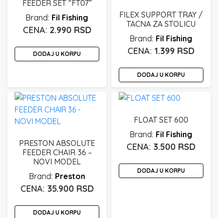
FEEDER SET “FT07”
FILEX SUPPORT TRAY /
Fil Fishing
TACNA ZA STOLICU
2.990
RSD
Fil Fishing
1.399
RSD
DODAJ U KORPU
DODAJ U KORPU
FLOAT SET 600
Fil Fishing
PRESTON ABSOLUTE
3.500
RSD
FEEDER CHAIR 36 –
NOVI MODEL
DODAJ U KORPU
Preston
35.900
RSD
DODAJ U KORPU