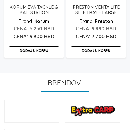
biti
KORUM EVA TACKLE &
PRESTON VENTA LITE
iza
BAIT STATION
SIDE TRAY – LARGE
na
Korum
Preston
stra
Originalna
Origi
5.250
RSD
9.890
RSD
pro
cena
Trenutna
cena
Tren
3.900
RSD
7.700
RSD
je
cena
je
cena
DODAJ U KORPU
bila:
je:
DODAJ U KORPU
bila:
je:
5.250 rsd.
3.900 rsd.
9.890
7.700
BRENDOVI