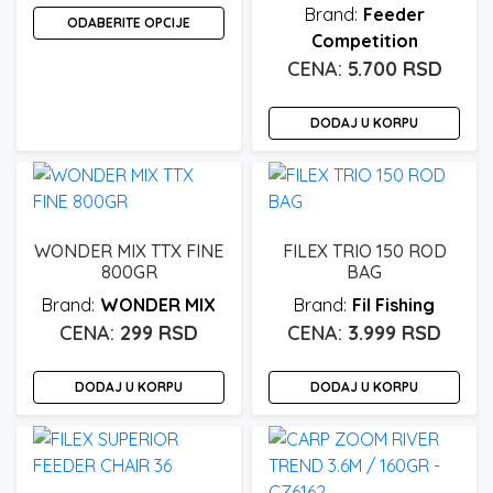
Ovaj
Feeder
ODABERITE OPCIJE
proizvod
Competition
ima
5.700
RSD
više
varijanti.
DODAJ U KORPU
Opcije
mogu
biti
izabrane
na
WONDER MIX TTX FINE
FILEX TRIO 150 ROD
stranici
800GR
BAG
proizvoda.
WONDER MIX
Fil Fishing
299
RSD
3.999
RSD
DODAJ U KORPU
DODAJ U KORPU