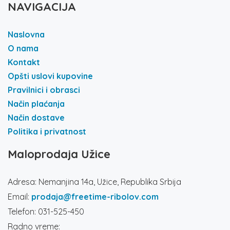
NAVIGACIJA
Naslovna
O nama
Kontakt
Opšti uslovi kupovine
Pravilnici i obrasci
Način plaćanja
Način dostave
Politika i privatnost
Maloprodaja Užice
Adresa: Nemanjina 14a, Užice, Republika Srbija
Email:
prodaja@freetime-ribolov.com
Telefon: 031-525-450
Radno vreme: