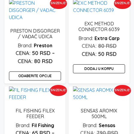
mogu
SNIŽENJE!
SNIŽENJE!
do
više
biti
varij
80 rsd
izabrane
Opc
na
EXC METHOD
mo
CONNECTOR 6039
stranici
PRESTON DISGORGER
biti
/ VAĐAČ UDICA
proizvoda.
Extra Carp
iza
Origin
Preston
80
RSD
na
50
RSD
–
cena
Trenut
50
RSD
stra
Raspon
80
RSD
je
cena
pro
cena:
DODAJ U KORPU
bila:
je:
Ovaj
ODABERITE OPCIJE
od
80 rsd.
50 rsd.
proizvod
50 rsd
ima
SNIŽENJE!
SNIŽENJE!
do
više
varijanti.
80 rsd
Opcije
FIL FISHING FILEX
SENSAS AROMIX
mogu
FEEDER
500ML
biti
Fil Fishing
Sensas
izabrane
Origin
65
RSD
–
790
RSD