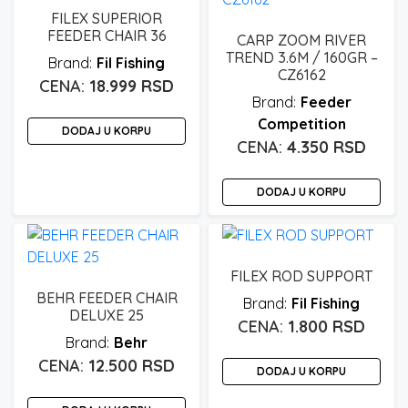
FILEX SUPERIOR
FEEDER CHAIR 36
CARP ZOOM RIVER
TREND 3.6M / 160GR –
Fil Fishing
CZ6162
18.999
RSD
Feeder
Competition
DODAJ U KORPU
4.350
RSD
DODAJ U KORPU
FILEX ROD SUPPORT
BEHR FEEDER CHAIR
Fil Fishing
DELUXE 25
1.800
RSD
Behr
12.500
RSD
DODAJ U KORPU