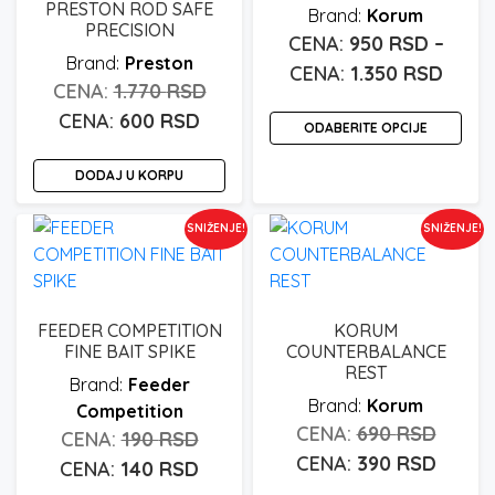
PRESTON ROD SAFE
Korum
mo
PRECISION
950
RSD
–
biti
Preston
Rasp
1.350
RSD
iza
Originalna
1.770
RSD
cena:
na
Ova
Trenutna
cena
600
RSD
stra
ODABERITE OPCIJE
od
pro
cena
je
pro
950 r
ima
DODAJ U KORPU
je:
bila:
do
više
600 rsd.
1.770 rsd.
varij
1.350
SNIŽENJE!
SNIŽENJE!
Opc
mo
biti
iza
FEEDER COMPETITION
KORUM
na
FINE BAIT SPIKE
COUNTERBALANCE
REST
stra
Feeder
pro
Korum
Competition
Origin
690
RSD
Originalna
190
RSD
cena
Trenu
390
RSD
cena
Trenutna
140
RSD
je
cena