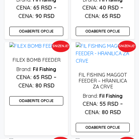
65
RSD
–
40
RSD
–
Raspon
Raspo
90
RSD
65
RSD
cena:
cena:
Ovaj
Ova
ODABERITE OPCIJE
od
ODABERITE OPCIJE
od
proizvod
pro
65 rsd
40 rsd
ima
ima
SNIŽENJE!
SNIŽENJE!
do
više
do
više
varijanti.
varij
90 rsd
65 rsd
FILEX BOMB FEEDER
Opcije
Opc
Fil Fishing
mogu
mo
FIL FISHING MAGGOT
65
RSD
–
biti
biti
FEEDER – HRANILICA
Raspon
80
RSD
izabrane
iza
ZA CRVE
cena:
na
na
Ovaj
Fil Fishing
stranici
stra
ODABERITE OPCIJE
od
proizvod
55
RSD
–
proizvoda.
pro
65 rsd
ima
Raspo
80
RSD
do
više
cena:
Ova
varijanti.
80 rsd
ODABERITE OPCIJE
od
pro
Opcije
55 rsd
ima