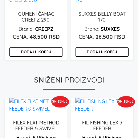
GUMENI ČAMAC
SUXXES BELLY BOAT
CREEPZ 290
170
CREEPZ
SUXXES
48.500
RSD
26.500
RSD
DODAJ U KORPU
DODAJ U KORPU
SNIŽENI
PROIZVODI
SNIŽENJE!
SNIŽENJE!
FILEX FLAT METHOD
FIL FISHING LEX 3
FEEDER & SWIVEL
FEEDER
Fil Fishing
Fil Fishing