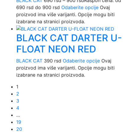
BLACK CAT
690
rsd
–
900
rsd
Raspon cena: od
690 rsd do 900 rsd
Odaberite opcije
Ovaj
proizvod ima više varijanti. Opcije mogu biti
izabrane na stranici proizvoda.
BLACK CAT DARTER U-
FLOAT NEON RED
BLACK CAT
390
rsd
Odaberite opcije
Ovaj
proizvod ima više varijanti. Opcije mogu biti
izabrane na stranici proizvoda.
1
2
3
4
…
19
20