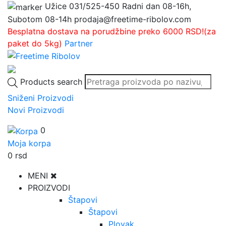
Užice
031/525-450
Radni dan 08-16h,
Subotom 08-14h
prodaja@freetime-ribolov.com
Besplatna dostava na porudžbine preko 6000 RSD!(za
paket do 5kg)
Partner
Products search
Sniženi Proizvodi
Novi Proizvodi
0
Moja korpa
0
rsd
MENI
PROIZVODI
Štapovi
Štapovi
Plovak