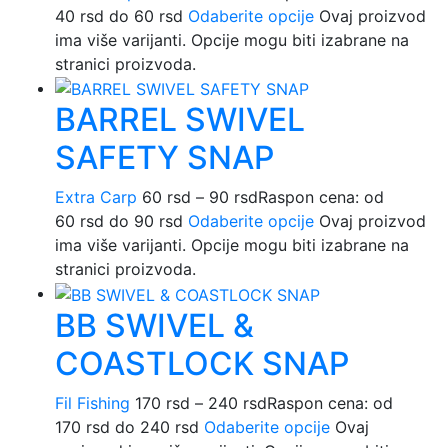
40 rsd do 60 rsd
Odaberite opcije
Ovaj proizvod
ima više varijanti. Opcije mogu biti izabrane na
stranici proizvoda.
BARREL SWIVEL
SAFETY SNAP
Extra Carp
60
rsd
–
90
rsd
Raspon cena: od
60 rsd do 90 rsd
Odaberite opcije
Ovaj proizvod
ima više varijanti. Opcije mogu biti izabrane na
stranici proizvoda.
BB SWIVEL &
COASTLOCK SNAP
Fil Fishing
170
rsd
–
240
rsd
Raspon cena: od
170 rsd do 240 rsd
Odaberite opcije
Ovaj