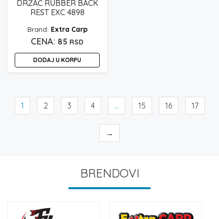
DRŽAČ RUBBER BACK
REST EXC 4898
Extra Carp
85
RSD
DODAJ U KORPU
1
2
3
4
…
15
16
17
→
BRENDOVI