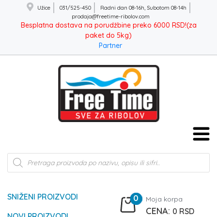
Užice
031/525-450
Radni dan 08-16h, Subotom 08-14h
prodaja@freetime-ribolov.com
Besplatna dostava na porudžbine preko 6000 RSD!(za
paket do 5kg)
Partner
Products
search
SNIŽENI PROIZVODI
0
Moja korpa
0
RSD
NOVI PROIZVODI