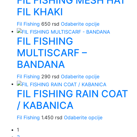
FIL FISHING MESH HAT
više
FIL KHAKI
varijanti.
Opcije
Ovaj
Fil Fishing
650
rsd
Odaberite opcije
mogu
proizvod
biti
FIL FISHING
ima
izabrane
više
na
MULTISCARF –
varijanti.
stranici
Opcije
BANDANA
proizvoda.
mogu
biti
Ovaj
Fil Fishing
290
rsd
Odaberite opcije
izabrane
proizvod
na
FIL FISHING RAIN COAT
ima
stranici
više
/ KABANICA
proizvoda.
varijanti.
Opcije
Ovaj
Fil Fishing
1.450
rsd
Odaberite opcije
mogu
proizvod
biti
1
ima
izabrane
2