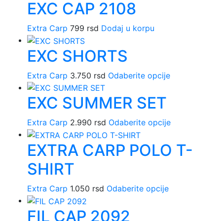
EXC CAP 2108
Extra Carp
799
rsd
Dodaj u korpu
EXC SHORTS
Ovaj
Extra Carp
3.750
rsd
Odaberite opcije
proizvod
EXC SUMMER SET
ima
više
Ovaj
varijanti.
Extra Carp
2.990
rsd
Odaberite opcije
proizvod
Opcije
EXTRA CARP POLO T-
ima
mogu
više
biti
SHIRT
varijanti.
izabrane
Opcije
na
Ovaj
Extra Carp
1.050
rsd
Odaberite opcije
mogu
stranici
proizvod
biti
proizvoda.
FIL CAP 2092
ima
izabrane