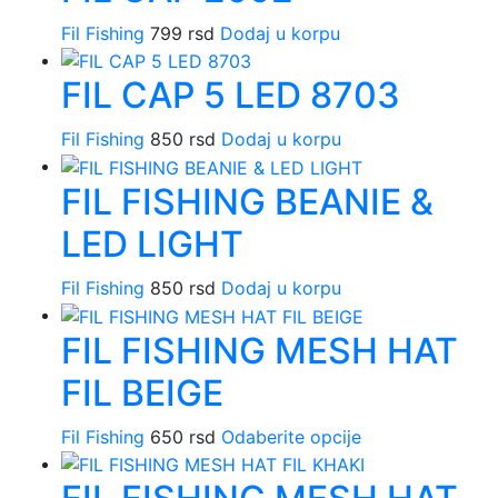
više
na
varijanti.
Fil Fishing
799
rsd
Dodaj u korpu
stranici
Opcije
proizvoda.
FIL CAP 5 LED 8703
mogu
biti
izabrane
Fil Fishing
850
rsd
Dodaj u korpu
na
FIL FISHING BEANIE &
stranici
proizvoda.
LED LIGHT
Fil Fishing
850
rsd
Dodaj u korpu
FIL FISHING MESH HAT
FIL BEIGE
Ovaj
Fil Fishing
650
rsd
Odaberite opcije
proizvod
ima