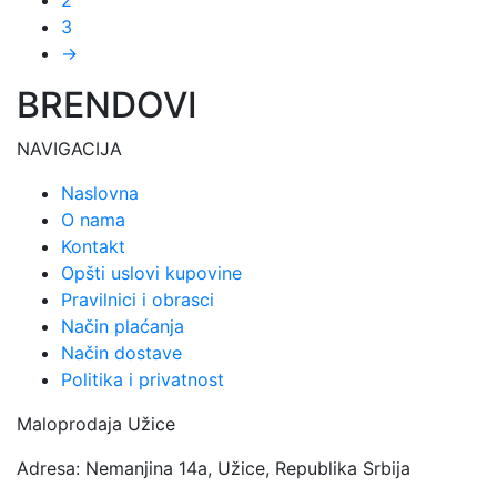
više
na
3
varijanti.
stranici
→
Opcije
proizvoda.
mogu
BRENDOVI
biti
izabrane
NAVIGACIJA
na
Naslovna
stranici
O nama
proizvoda.
Kontakt
Opšti uslovi kupovine
Pravilnici i obrasci
Način plaćanja
Način dostave
Politika i privatnost
Maloprodaja Užice
Adresa: Nemanjina 14a, Užice, Republika Srbija