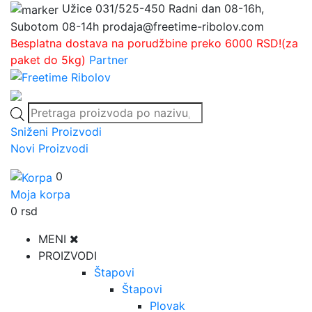
Užice
031/525-450
Radni dan 08-16h,
Subotom 08-14h
prodaja@freetime-ribolov.com
Besplatna dostava na porudžbine preko 6000 RSD!(za
paket do 5kg)
Partner
Products
search
Sniženi Proizvodi
Novi Proizvodi
0
Moja korpa
0
rsd
MENI
PROIZVODI
Štapovi
Štapovi
Plovak