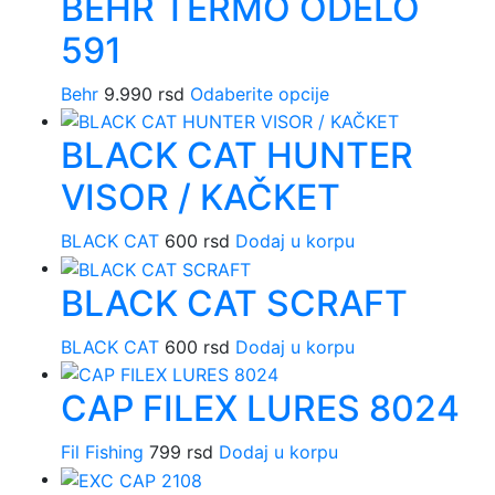
BEHR TERMO ODELO
591
Ovaj
Behr
9.990
rsd
Odaberite opcije
proizvod
BLACK CAT HUNTER
ima
više
VISOR / KAČKET
varijanti.
Opcije
BLACK CAT
600
rsd
Dodaj u korpu
mogu
biti
BLACK CAT SCRAFT
izabrane
na
BLACK CAT
600
rsd
Dodaj u korpu
stranici
proizvoda.
CAP FILEX LURES 8024
Fil Fishing
799
rsd
Dodaj u korpu