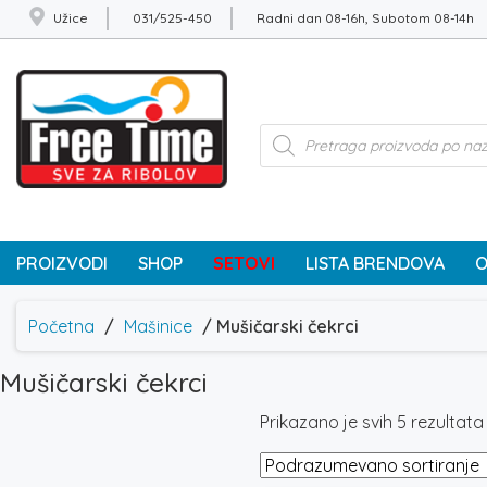
Užice
031/525-450
Radni dan 08-16h, Subotom 08-14h
Products
search
PROIZVODI
SHOP
SETOVI
LISTA BRENDOVA
O
Početna
/
Mašinice
/ Mušičarski čekrci
Mušičarski čekrci
Prikazano je svih 5 rezultata