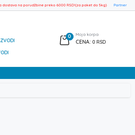
a dostava na porudžbine preko 6000 RSD!(za paket do 5kg)
Partner
Moja korpa
0
IZVODI
0
RSD
VODI