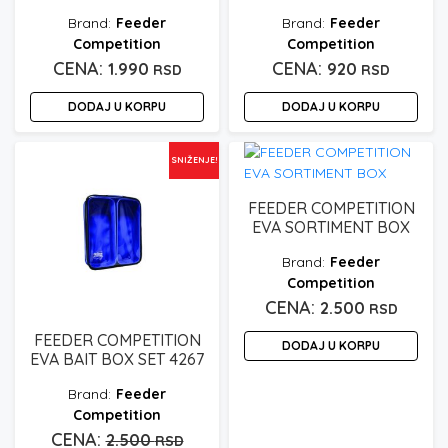
Feeder
Feeder
Competition
Competition
1.990
920
RSD
RSD
DODAJ U KORPU
DODAJ U KORPU
SNIŽENJE!
FEEDER COMPETITION
EVA SORTIMENT BOX
Feeder
Competition
2.500
RSD
FEEDER COMPETITION
DODAJ U KORPU
EVA BAIT BOX SET 4267
Feeder
Competition
Originalna
2.500
RSD