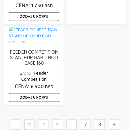
Trenutna
cena
1.750
RSD
cena
je
DODAJ U KORPU
je:
bila:
1.750 rsd.
2.500 rsd.
FEEDER COMPETITION
STAND-UP HARD ROD
CASE 160
Feeder
Competition
6.500
RSD
DODAJ U KORPU
1
2
3
4
…
7
8
9