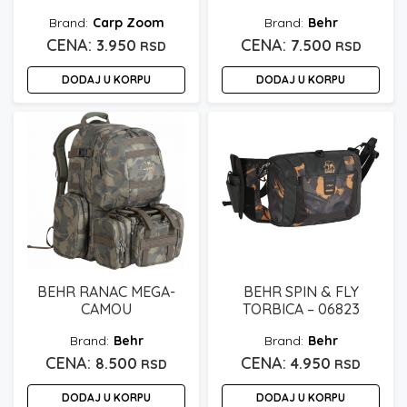
Carp Zoom
Behr
3.950
7.500
RSD
RSD
DODAJ U KORPU
DODAJ U KORPU
BEHR RANAC MEGA-
BEHR SPIN & FLY
CAMOU
TORBICA – 06823
Behr
Behr
8.500
4.950
RSD
RSD
DODAJ U KORPU
DODAJ U KORPU