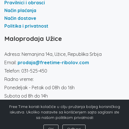
Pravilnici i obrasci
Način plaćanja
Način dostave
Politika i privatnost
Maloprodaja Užice
Adresa: Nemanjina 14a, Užice, Republika Srbija
Email:
prodaja@freetime-ribolov.com
Telefon: 031-525-450
Radno vreme:
Ponedeljak - Petak od 08h do 16h
Subota od 8h do 14h
Društvene mreže
Free Time koristi kolačiće u cilju pružanja boljeg korisničkog
iskustva. Ukoliko nastavite sa korišćenjem sajta saglasni ste
sa našom politikom privatnosti