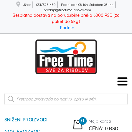
Užice
031/525-450
Radni dan 08-16h, Subotom 08-14h
prodaja@freetime-ribolov.com
Besplatna dostava na porudžbine preko 6000 RSD!(za
paket do 5kg)
Partner
Products
search
SNIŽENI PROIZVODI
0
Moja korpa
0
RSD
NOVI PROIZVODI