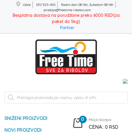
Užice
031/525-450
Radni dan 08-16h, Subotom 08-14h
prodaja@freetime-ribolov.com
Besplatna dostava na porudžbine preko 6000 RSD!(za
paket do 5kg)
Partner
Products
search
SNIŽENI PROIZVODI
0
Moja korpa
0
RSD
NOVI PROIZVODI