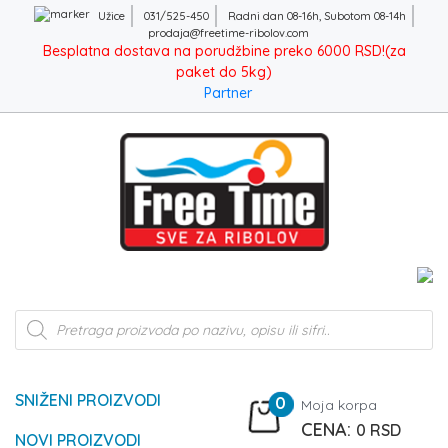
Užice
031/525-450
Radni dan 08-16h, Subotom 08-14h
prodaja@freetime-ribolov.com
Besplatna dostava na porudžbine preko 6000 RSD!(za
paket do 5kg)
Partner
Products
search
SNIŽENI PROIZVODI
0
Moja korpa
0
RSD
NOVI PROIZVODI