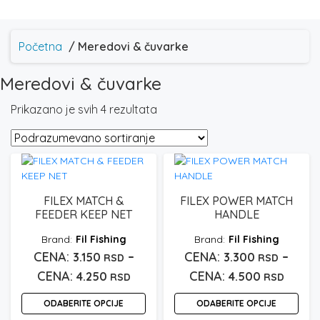
Početna
/ Meredovi & čuvarke
Meredovi & čuvarke
Prikazano je svih 4 rezultata
FILEX MATCH &
FILEX POWER MATCH
FEEDER KEEP NET
HANDLE
Fil Fishing
Fil Fishing
–
–
3.150
3.300
RSD
RSD
Raspon
Rasp
4.250
4.500
RSD
RSD
cena:
cena:
ODABERITE OPCIJE
ODABERITE OPCIJE
od
od