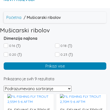
Početna
/ Mušicarski ribolov
Mušicarski ribolov
Dimenzija najlona
(1)
(1)
0.16
0.18
(1)
(1)
0.20
0.23
Prikazi vise
Prikazano je svih 9 rezultata