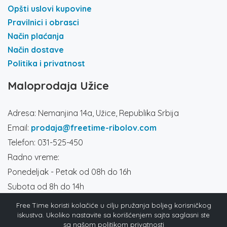
Opšti uslovi kupovine
Pravilnici i obrasci
Način plaćanja
Način dostave
Politika i privatnost
Maloprodaja Užice
Adresa: Nemanjina 14a, Užice, Republika Srbija
Email:
prodaja@freetime-ribolov.com
Telefon: 031-525-450
Radno vreme:
Ponedeljak - Petak od 08h do 16h
Subota od 8h do 14h
Društvene mreže
Free Time koristi kolačiće u cilju pružanja boljeg korisničkog
iskustva. Ukoliko nastavite sa korišćenjem sajta saglasni ste
sa našom politikom privatnosti