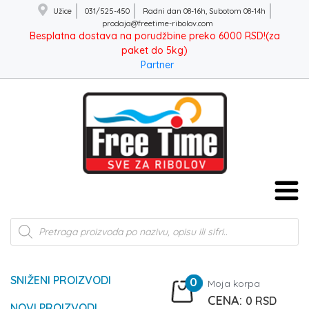
Užice
031/525-450
Radni dan 08-16h, Subotom 08-14h
prodaja@freetime-ribolov.com
Besplatna dostava na porudžbine preko 6000 RSD!(za
paket do 5kg)
Partner
Products
search
SNIŽENI PROIZVODI
0
Moja korpa
0
RSD
NOVI PROIZVODI