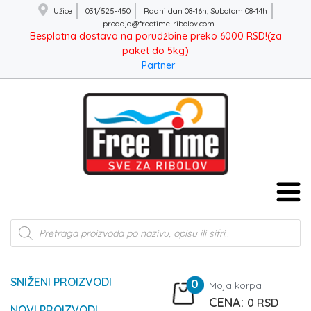
Užice
031/525-450
Radni dan 08-16h, Subotom 08-14h
prodaja@freetime-ribolov.com
Besplatna dostava na porudžbine preko 6000 RSD!(za
paket do 5kg)
Partner
Products
search
SNIŽENI PROIZVODI
0
Moja korpa
0
RSD
NOVI PROIZVODI