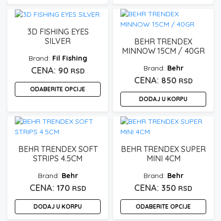
više
Ovaj
999 rsd
varijanti.
proizvod
do
Opcije
ima
3D FISHING EYES
1.100 rsd
mogu
više
SILVER
BEHR TRENDEX
biti
varijanti.
MINNOW 15CM / 40GR
Fil Fishing
izabrane
Opcije
Behr
na
90
mogu
RSD
stranici
850
biti
RSD
ODABERITE OPCIJE
proizvoda.
izabrane
DODAJ U KORPU
na
Ovaj
stranici
proizvod
proizvoda.
ima
više
varijanti.
BEHR TRENDEX SOFT
BEHR TRENDEX SUPER
Opcije
STRIPS 4.5CM
MINI 4CM
mogu
Behr
Behr
biti
170
350
RSD
RSD
izabrane
na
DODAJ U KORPU
ODABERITE OPCIJE
stranici
proizvoda.