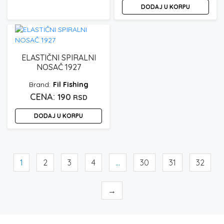
stranici
DODAJ U KORPU
na
proizvoda.
stranici
proizvoda.
ELASTIČNI SPIRALNI
NOSAČ 1927
Fil Fishing
190
RSD
DODAJ U KORPU
1
2
3
4
…
30
31
32
→