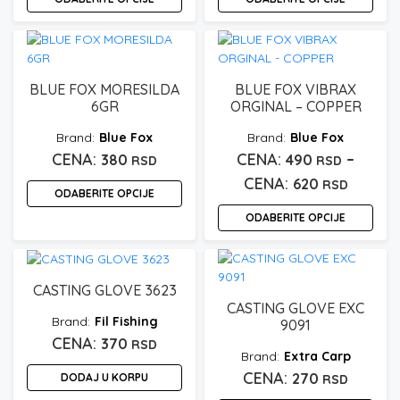
Ovaj
Ovaj
proizvod
proizvod
ima
ima
više
više
BLUE FOX MORESILDA
BLUE FOX VIBRAX
varijanti.
varijanti.
6GR
ORGINAL – COPPER
Opcije
Opcije
Blue Fox
Blue Fox
mogu
mogu
–
380
490
biti
RSD
biti
RSD
izabrane
izabrane
Raspo
620
RSD
ODABERITE OPCIJE
na
na
cena:
stranici
stranici
ODABERITE OPCIJE
Ovaj
od
proizvoda.
proizvoda.
proizvod
Ovaj
490 rs
ima
proizvod
do
više
ima
CASTING GLOVE 3623
varijanti.
620 rs
više
CASTING GLOVE EXC
Opcije
Fil Fishing
varijanti.
9091
mogu
Opcije
370
RSD
biti
Extra Carp
mogu
izabrane
270
DODAJ U KORPU
biti
RSD
na
izabrane