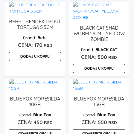
Ovaj
proizvod
ima
više
BEHR TRENDEX TROUT
varijanti.
TORTUGA 5.5CM
BLACK CAT SHAD
Opcije
WORM 17CM – YELLOW
Behr
ZOMBIE
mogu
170
RSD
biti
BLACK CAT
izabrane
DODAJ U KORPU
500
RSD
na
stranici
DODAJ U KORPU
proizvoda.
BLUE FOX MORESILDA
BLUE FOX MORESILDA
10GR
15GR
Blue Fox
Blue Fox
450
550
RSD
RSD
ODABERITE OPCIJE
ODABERITE OPCIJE