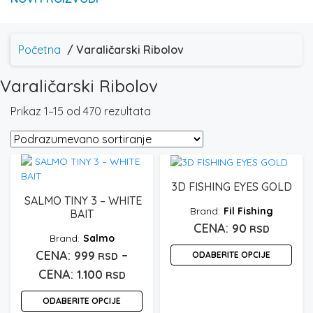
Početna
/ Varaličarski Ribolov
Varaličarski Ribolov
Prikaz 1–15 od 470 rezultata
3D FISHING EYES GOLD
SALMO TINY 3 – WHITE
Fil Fishing
BAIT
90
RSD
Salmo
–
999
ODABERITE OPCIJE
RSD
Raspon
1.100
RSD
Ovaj
cena:
proizvod
ODABERITE OPCIJE
ima
od