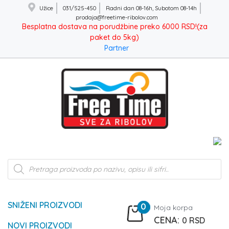
Užice
031/525-450
Radni dan 08-16h, Subotom 08-14h
prodaja@freetime-ribolov.com
Besplatna dostava na porudžbine preko 6000 RSD!(za
paket do 5kg)
Partner
Products
search
SNIŽENI PROIZVODI
0
Moja korpa
0
RSD
NOVI PROIZVODI