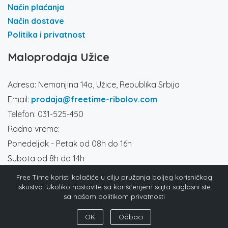
Način plaćanja
Način dostave
Politika i privatnost
Maloprodaja Užice
Adresa: Nemanjina 14a, Užice, Republika Srbija
Email:
prodaja@freetime-ribolov.com
Telefon: 031-525-450
Radno vreme:
Ponedeljak - Petak od 08h do 16h
Subota od 8h do 14h
Društvene mreže
Free Time koristi kolačiće u cilju pružanja boljeg korisničkog
iskustva. Ukoliko nastavite sa korišćenjem sajta saglasni ste
sa našom politikom privatnosti
OK
Odbaci