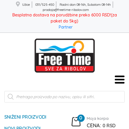
Užice
031/525-450
Radni dan 08-16h, Subotom 08-14h
prodaja@freetime-ribolov.com
Besplatna dostava na porudžbine preko 6000 RSD!(za
paket do 5kg)
Partner
Products
search
SNIŽENI PROIZVODI
0
Moja korpa
0
RSD
NOVI PROIZVODI