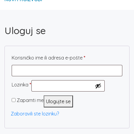
Uloguj se
Obavezno
Korisničko ime ili adresa e-pošte
*
Obavezno
Lozinka
*
Zapamti me
Ulogujte se
Zaboravili ste lozinku?