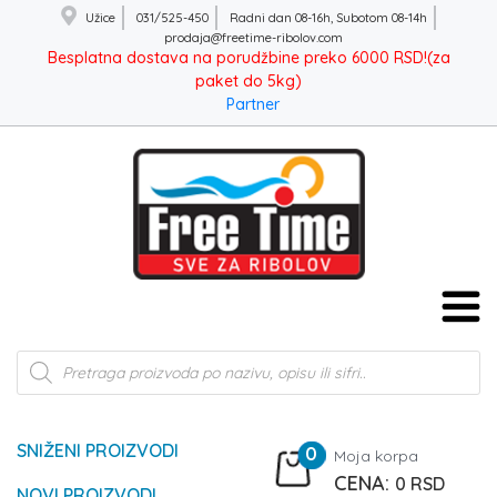
Užice
031/525-450
Radni dan 08-16h, Subotom 08-14h
prodaja@freetime-ribolov.com
Besplatna dostava na porudžbine preko 6000 RSD!(za
paket do 5kg)
Partner
Products
search
SNIŽENI PROIZVODI
0
Moja korpa
0
RSD
NOVI PROIZVODI