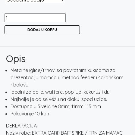
EXTRA
CARP
DODAJ U KORPU
BAIT
SPIKE
/
TRN
Opis
ZA
MAMAC
Metalne iglice/trnovi sa povratnim kukicama za
količina
prezentaciju mamca u method feeder i šaranskom
ribolovu.
Idealni za boile, waftere, pop-up, kukuruz i dr.
Najbolje je da se vežu na dlaku ispod udice.
Dostupno u 3 veličine 8mm, 11mm i 15 mm
Pakovanje 10 kom
DEKLARACIJA
Naziv robe: EXTRA CARP BAIT SPIKE / TRN ZA MAMAC