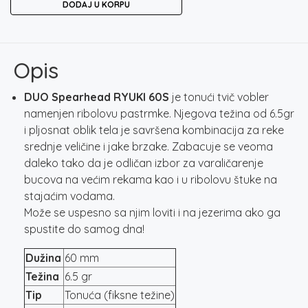
DODAJ U KORPU
RYUKI
60S
-
GHOST
Opis
MINNOW
količina
DUO Spearhead RYUKI 60S
je tonući tvič vobler
namenjen ribolovu pastrmke. Njegova težina od 6.5gr
i pljosnat oblik tela je savršena kombinacija za reke
srednje veličine i jake brzake. Zabacuje se veoma
daleko tako da je odličan izbor za varaličarenje
bucova na većim rekama kao i u ribolovu štuke na
stajaćim vodama.
Može se uspesno sa njim loviti i na jezerima ako ga
spustite do samog dna!
Dužina
60 mm
Težina
6.5 gr
Tip
Tonuća (fiksne težine)