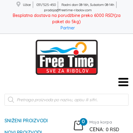
Užice
031/525-450
Radni dan 08-16h, Subotom 08-14h
prodaja@freetime-ribolov.com
Besplatna dostava na porudžbine preko 6000 RSD!(za
paket do 5kg)
Partner
Products
search
SNIŽENI PROIZVODI
0
Moja korpa
0
RSD
NOVI PROIZVODI