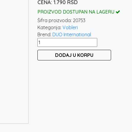
1.790
RSD
PROIZVOD DOSTUPAN NA LAGERU
Šifra proizvoda:
20753
Kategorija:
Vobleri
Brend:
DUO International
DUO
SPEARHEAD
DODAJ U KORPU
RYUKI
70S
–
TENNESSEE
SHAD
količina