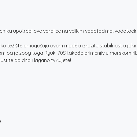
ka upotrebi ove varalice na velikim vodotocima, vodotocima 
 i nisko težište omogućuju ovom modelu izrazitu stabilnost u ja
jom pa je zbog toga Ryuki 70S takođe primenjiv u morskom ri
ustite do dna i lagano tvičujete!
D