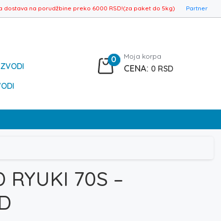
a dostava na porudžbine preko 6000 RSD!(za paket do 5kg)
Partner
Moja korpa
0
IZVODI
0
RSD
VODI
RYUKI 70S –
D