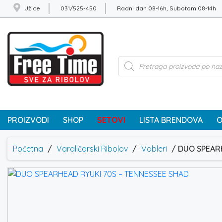
Užice
031/525-450
Radni dan 08-16h, Subotom 08-14h
Products
search
PROIZVODI
SHOP
SETOVI
LISTA BRENDOVA
O
Početna
/
Varaličarski Ribolov
/
Vobleri
/ DUO SPEAR