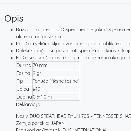
Opis
Razvojni koncept DUO Spearhead Ryuki 70S je usmeren 
akcenat na pastrmku.
Položaj i veličina kljuna varalice, pljosnat oblik tela
Daleki zabačaji su postignuti specifičnom konstrukci
Može se uspešno loviti sa njim i na jezerima ako ga sp
Dužina
70 mm
Težina
9 gr
Tip
Tonuća (fiksne težine)
Udica
#10
Dubina
0.6~1.0 m
Deklaracija:
Naziv: DUO SPEARHEAD RYUKI 70S – TENNESSEE SHA
Zemlja porekla: JAPAN
Proizvodjac/Izvoznik: DUO INTERNATIONAL