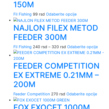
150M
varijanti.
Opcije
Ovaj
Fil Fishing
99
rsd
Odaberite opcije
mogu
proizvod
biti
NAJLON FILEX METOD
ima
izabrane
više
na
FEEDER 300M
varijanti.
stranici
Opcije
proizvoda.
Raspon
Ovaj
Fil Fishing
240
rsd
–
320
rsd
Odaberite opcije
mogu
cena:
proiz
biti
od
ima
izabrane
FEEDER COMPETITION
240 rsd
više
na
do
varijan
stranici
EX EXTREME 0.21MM –
320 rsd
Opcij
proizvoda.
mogu
200M
biti
izabr
Ovaj
Feeder Competition
270
rsd
Odaberite opcije
na
proiz
strani
FOX EXOCET 1000M
ima