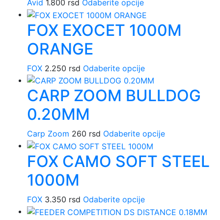
Ovaj
Avid
1.800
rsd
Odaberite opcije
mogu
stranici
proizvod
biti
proizvoda.
FOX EXOCET 1000M
ima
izabrane
više
na
ORANGE
varijanti.
stranici
Opcije
proizvoda.
Ovaj
FOX
2.250
rsd
Odaberite opcije
mogu
proizvod
biti
CARP ZOOM BULLDOG
ima
izabrane
više
na
0.20MM
varijanti.
stranici
Opcije
proizvoda.
Ovaj
Carp Zoom
260
rsd
Odaberite opcije
mogu
proizvod
biti
FOX CAMO SOFT STEEL
ima
izabrane
više
na
1000M
varijanti.
stranici
Opcije
proizvoda.
Ovaj
FOX
3.350
rsd
Odaberite opcije
mogu
proizvod
biti