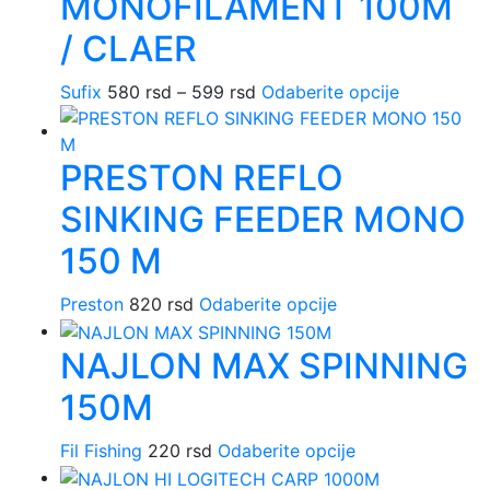
MONOFILAMENT 100M
970 rsd
Opcij
proizvoda.
mog
/ CLAER
biti
izabr
Raspon
Ovaj
Sufix
580
rsd
–
599
rsd
Odaberite opcije
na
cena:
proizvod
strani
od
ima
PRESTON REFLO
proiz
580 rsd
više
do
varijanti.
SINKING FEEDER MONO
599 rsd
Opcije
mogu
150 M
biti
izabrane
Ovaj
Preston
820
rsd
Odaberite opcije
na
proizvod
stranici
NAJLON MAX SPINNING
ima
proizvoda.
više
150M
varijanti.
Opcije
Ovaj
Fil Fishing
220
rsd
Odaberite opcije
mogu
proizvod
biti