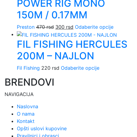
POWER RIG MONO
mog
biti
150M / 0.17MM
izab
na
Originalna
Trenutna
Ovaj
Preston
470
rsd
300
rsd
Odaberite opcije
stran
cena
cena
proizvod
proi
FIL FISHING HERCULES
je
je:
ima
bila:
300 rsd.
više
200M – NAJLON
470 rsd.
varijanti.
Opcije
Ovaj
Fil Fishing
220
rsd
Odaberite opcije
mogu
proizvod
biti
BRENDOVI
ima
izabrane
više
na
NAVIGACIJA
varijanti.
stranici
Opcije
Naslovna
proizvoda
mogu
O nama
biti
Kontakt
izabrane
Opšti uslovi kupovine
na
Pravilnici i obrasci