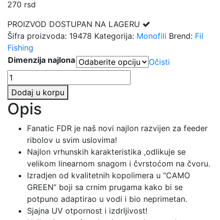
270
rsd
PROIZVOD DOSTUPAN NA LAGERU
Šifra proizvoda:
19478
Kategorija:
Monofili
Brend:
Fil
Fishing
Dimenzija najlona
Očisti
FILEX
FANATIC
Dodaj u korpu
FDR
Opis
200M
količina
Fanatic FDR je naš novi najlon razvijen za feeder
ribolov u svim uslovima!
Najlon vrhunskih karakteristika ,odlikuje se
velikom linearnom snagom i čvrstoćom na čvoru.
Izradjen od kvalitetnih kopolimera u “CAMO
GREEN” boji sa crnim prugama kako bi se
potpuno adaptirao u vodi i bio neprimetan.
Sjajna UV otpornost i izdrljivost!