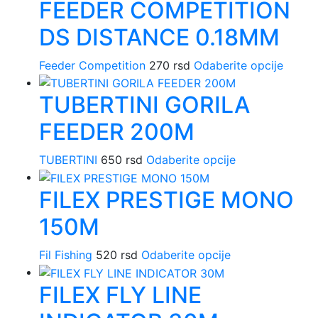
FEEDER COMPETITION
ima
izabrane
više
na
DS DISTANCE 0.18MM
varijanti.
stranici
Opcije
proizvoda.
Ovaj
Feeder Competition
270
rsd
Odaberite opcije
mogu
proiz
biti
TUBERTINI GORILA
ima
izabrane
više
na
FEEDER 200M
varijan
stranici
Opcije
proizvoda.
Ovaj
TUBERTINI
650
rsd
Odaberite opcije
mogu
proizvod
biti
FILEX PRESTIGE MONO
ima
izabra
više
na
150M
varijanti.
stranic
Opcije
proizv
Ovaj
Fil Fishing
520
rsd
Odaberite opcije
mogu
proizvod
biti
FILEX FLY LINE
ima
izabrane
više
na