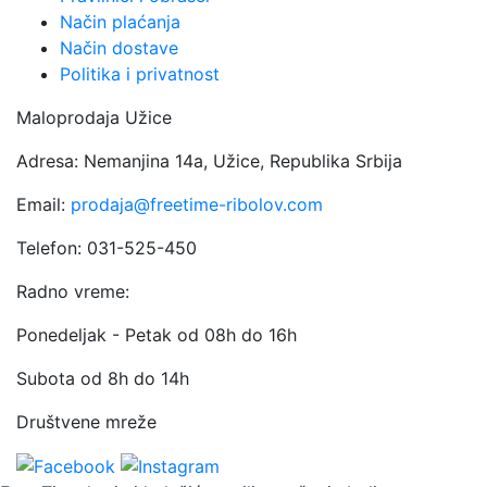
stranici
Način plaćanja
proizvoda.
Način dostave
Politika i privatnost
Maloprodaja Užice
Adresa: Nemanjina 14a, Užice, Republika Srbija
Email:
prodaja@freetime-ribolov.com
Telefon: 031-525-450
Radno vreme:
Ponedeljak - Petak od 08h do 16h
Subota od 8h do 14h
Društvene mreže