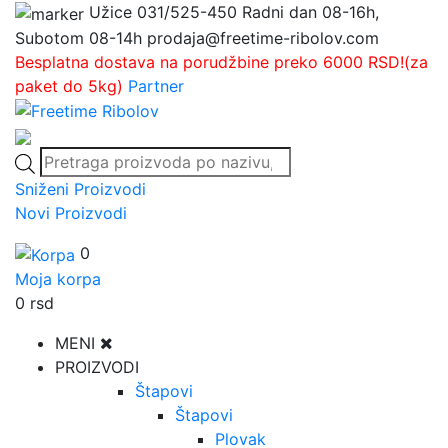
Užice
031/525-450
Radni dan 08-16h,
Subotom 08-14h
prodaja@freetime-ribolov.com
Besplatna dostava na porudžbine preko 6000 RSD!(za
paket do 5kg)
Partner
Products
search
Sniženi Proizvodi
Novi Proizvodi
0
Moja korpa
0
rsd
MENI
PROIZVODI
Štapovi
Štapovi
Plovak