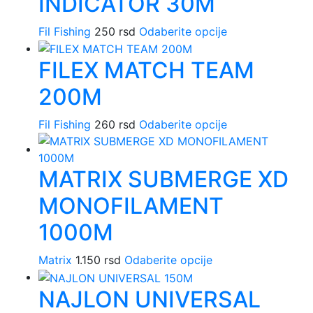
INDICATOR 30M
varijanti.
stranici
Opcije
proizvoda.
Ovaj
Fil Fishing
250
rsd
Odaberite opcije
mogu
proizvod
biti
FILEX MATCH TEAM
ima
izabrane
više
na
200M
varijanti.
stranici
Opcije
proizvoda.
Ovaj
Fil Fishing
260
rsd
Odaberite opcije
mogu
proizvod
biti
ima
izabrane
MATRIX SUBMERGE XD
više
na
varijanti.
stranici
MONOFILAMENT
Opcije
proizvoda.
mogu
1000M
biti
izabrane
Ovaj
Matrix
1.150
rsd
Odaberite opcije
na
proizvod
stranici
NAJLON UNIVERSAL
ima
proizvoda.
više