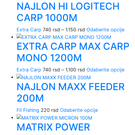
NAJLON HI LOGITECH
ima
izabrane
više
na
CARP 1000M
varijanti.
stranici
Opcije
proizvoda.
Raspon
Ovaj
Extra Carp
740
rsd
–
1.150
rsd
Odaberite opcije
mogu
cena:
proi
biti
EXTRA CARP MAX CARP
od
ima
izabrane
740 rsd
više
na
MONO 1200M
do
varij
stranici
1.150 rsd
Opci
proizvoda.
Raspon
Ovaj
Extra Carp
740
rsd
–
1.100
rsd
Odaberite opcije
mog
cena:
proi
biti
NAJLON MAXX FEEDER
od
ima
izab
740 rsd
više
na
200M
do
varij
stran
1.100 rsd
Opci
proi
Ovaj
Fil Fishing
220
rsd
Odaberite opcije
mog
proizvod
biti
MATRIX POWER
ima
izab
više
na