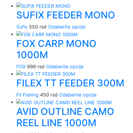
SUFIX FEEDER MONO
Ovaj
Sufix
550
rsd
Odaberite opcije
proizvod
FOX CARP MONO
ima
više
1000M
varijanti.
Opcije
Ovaj
FOX
999
rsd
Odaberite opcije
mogu
proizvod
biti
FILEX TT FEEDER 300M
ima
izabrane
više
na
Ovaj
varijanti.
Fil Fishing
450
rsd
Odaberite opcije
stranici
proizvod
Opcije
proizvoda.
AVID OUTLINE CAMO
ima
mogu
više
biti
REEL LINE 1000M
varijanti.
izabrane
Opcije
na