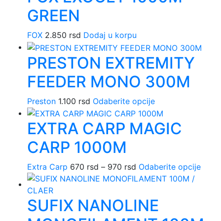
proiz
više
GREEN
varijan
Opcije
FOX
2.850
rsd
Dodaj u korpu
mogu
biti
PRESTON EXTREMITY
izabra
na
FEEDER MONO 300M
stranic
proizv
Ovaj
Preston
1.100
rsd
Odaberite opcije
proizvod
EXTRA CARP MAGIC
ima
više
CARP 1000M
varijanti.
Opcije
Raspon
Ovaj
Extra Carp
670
rsd
–
970
rsd
Odaberite opcije
mogu
cena:
proi
biti
od
ima
izabrane
SUFIX NANOLINE
670 rsd
više
na
do
varija
stranici