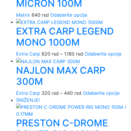
MICRON 100M
varijanti.
stran
Opcije
proi
Ovaj
Matrix
640
rsd
Odaberite opcije
mogu
proizvod
biti
EXTRA CARP LEGEND
ima
izabrane
više
na
MONO 1000M
varijanti.
stranici
Opcije
proizvoda.
Raspon
Ovaj
Extra Carp
820
rsd
–
1.180
rsd
Odaberite opcije
mogu
cena:
proi
biti
NAJLON MAX CARP
od
ima
izabrane
820 rsd
više
na
300M
do
varij
stranici
1.180 rsd
Opci
proizvoda.
Raspon
Ovaj
Extra Carp
320
rsd
–
440
rsd
Odaberite opcije
mog
cena:
proi
SNIŽENJE!
biti
od
ima
izab
320 rsd
više
na
PRESTON C-DROME
do
varija
stra
440 rsd
Opcij
proi