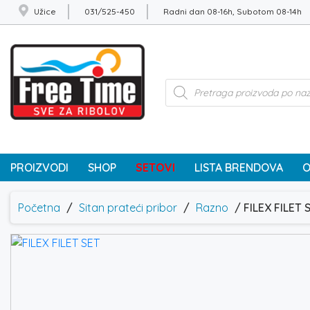
Užice
031/525-450
Radni dan 08-16h, Subotom 08-14h
Products
search
PROIZVODI
SHOP
SETOVI
LISTA BRENDOVA
O
Početna
/
Sitan prateći pribor
/
Razno
/ FILEX FILET 