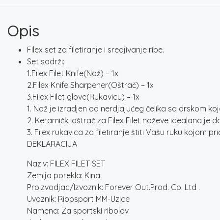
Opis
Filex set za filetiranje i sredjivanje ribe.
Set sadrži:
1.Filex Filet Knife(Nož) – 1x
2.Filex Knife Sharpener(Oštrač) – 1x
3.Filex Filet glove(Rukavicu) – 1x
1. Nož je izradjen od nerdjajućeg čelika sa drskom koja 
2. Keramički oštrač za Filex Filet noževe idealana je d
3. Filex rukavica za filetiranje štiti Vašu ruku kojom pr
DEKLARACIJA
Naziv: FILEX FILET SET
Zemlja porekla: Kina
Proizvodjac/Izvoznik: Forever Out.Prod. Co. Ltd .
Uvoznik: Ribosport MM-Uzice
Namena: Za sportski ribolov