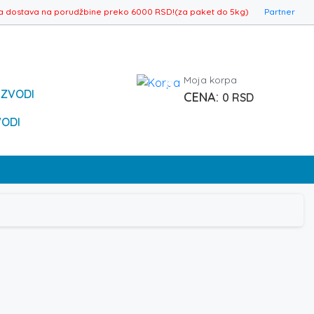
a dostava na porudžbine preko 6000 RSD!(za paket do 5kg)
Partner
Moja korpa
0
IZVODI
0
RSD
VODI