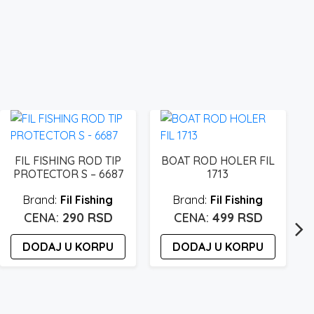
BOAT ROD HOLER FIL
1713
BITE INDICATOR SA
SVETLEĆOM
Fil Fishing
AMPULOM 8361
499
RSD
Extra Carp
DODAJ U KORPU
80
RSD
DODAJ U KORPU