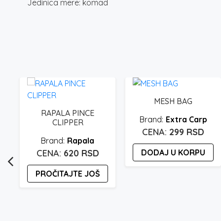
Jedinica mere: komad
MESH BAG
MERAČ NAJLONA CZ
Extra Carp
4238
299
RSD
Carp Zoom
DODAJ U KORPU
1.450
RSD
DODAJ U KORPU