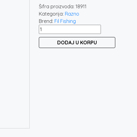
Šifra proizvoda:
18911
Kategorija:
Razno
Brend:
Fil Fishing
FILEX
FILET
DODAJ U KORPU
SET
količina