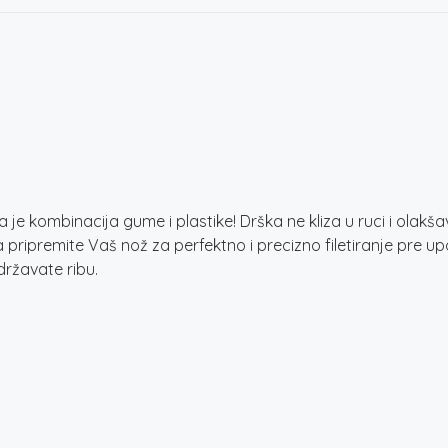
je kombinacija gume i plastike! Drška ne kliza u ruci i olakšava
a pripremite Vaš nož za perfektno i precizno filetiranje pre u
idržavate ribu.