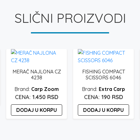
SLIČNI PROIZVODI
FISHING COMPACT
FIL FISHING ROD TIP
SCISSORS 6046
PROTECTOR S – 6687
Extra Carp
Fil Fishing
190
RSD
290
RSD
DODAJ U KORPU
DODAJ U KORPU