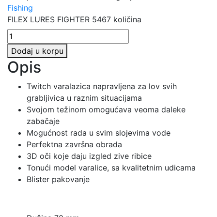
Fishing
FILEX LURES FIGHTER 5467 količina
Dodaj u korpu
Opis
Twitch varalazica napravljena za lov svih
grabljivica u raznim situacijama
Svojom težinom omogućava veoma daleke
zabačaje
Mogućnost rada u svim slojevima vode
Perfektna završna obrada
3D oči koje daju izgled zive ribice
Tonući model varalice, sa kvalitetnim udicama
Blister pakovanje