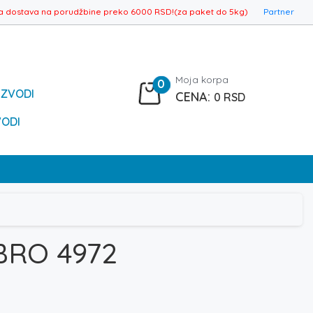
a dostava na porudžbine preko 6000 RSD!(za paket do 5kg)
Partner
Moja korpa
0
IZVODI
0
RSD
VODI
BRO 4972