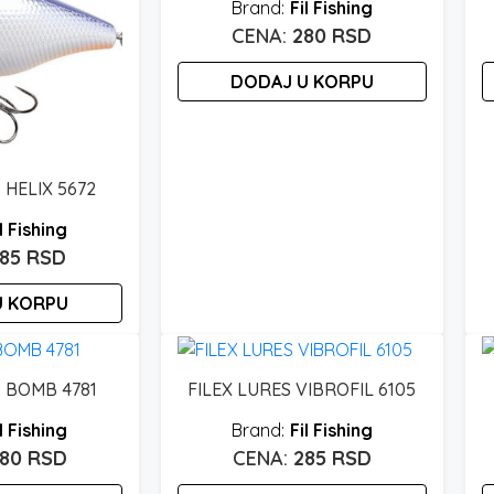
Fil Fishing
280
RSD
DODAJ U KORPU
 HELIX 5672
l Fishing
285
RSD
U KORPU
S BOMB 4781
FILEX LURES VIBROFIL 6105
l Fishing
Fil Fishing
280
RSD
285
RSD