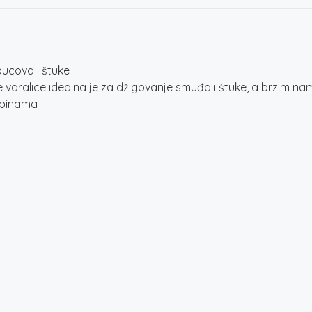
bucova i štuke
varalice idealna je za džigovanje smuđa i štuke, a brzim 
dubinama