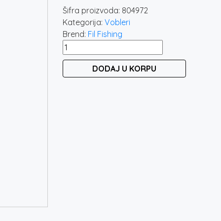
Šifra proizvoda:
804972
Kategorija:
Vobleri
Brend:
Fil Fishing
FILEX
LURES
DODAJ U KORPU
FILBRO
4972
količina