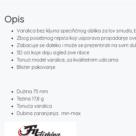
Opis
Varalica bez kljuna specifičnog oblika za lov smuđa, 
Zbog posebnog repića koji usporava propadanje ove 
Zabacuje se daleko i može se prezentirati na svim 
3D oči koje daju izgled zive ribice
Tonući model varalice, sa kvalitetnim udicama
Blister pakovanje
Dužina 75 mm
Težina 17,8 g
Tonuća varalica
Dubina zaranjanja: min-max