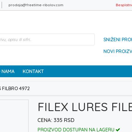
prodaja@freetime-ribolov.com
Besplatn
SNIŽENI PRO
NOVI PROIZ
 NAMA
KONTAKT
S FILBRO 4972
FILEX LURES FIL
335
RSD
PROIZVOD DOSTUPAN NA LAGERU