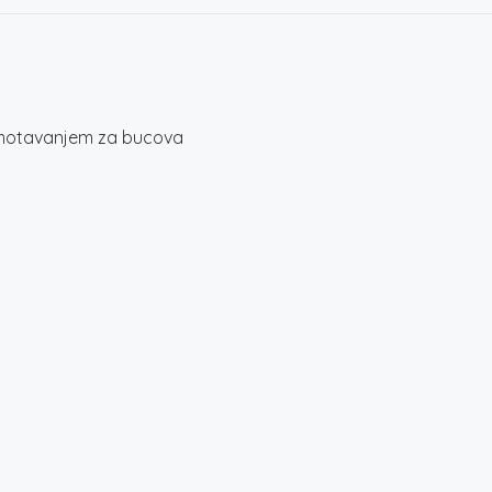
namotavanjem za bucova