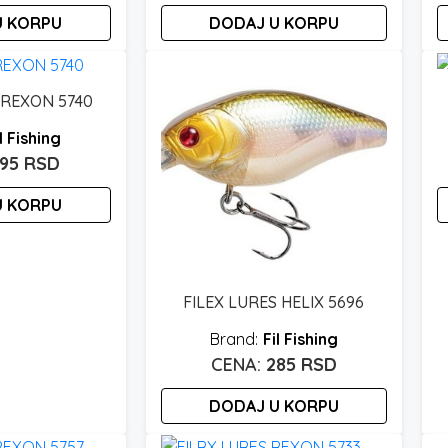
U KORPU
DODAJ U KORPU
 REXON 5740
l Fishing
295
RSD
U KORPU
FILEX LURES HELIX 5696
Fil Fishing
285
RSD
DODAJ U KORPU