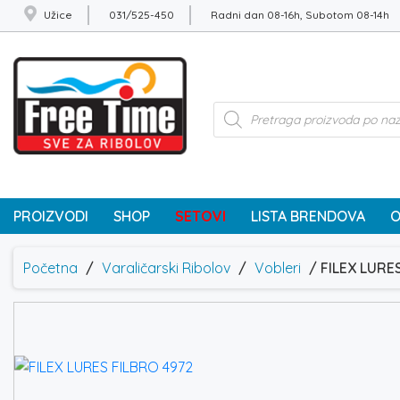
Užice
031/525-450
Radni dan 08-16h, Subotom 08-14h
Products
search
PROIZVODI
SHOP
SETOVI
LISTA BRENDOVA
O
Početna
/
Varaličarski Ribolov
/
Vobleri
/ FILEX LURE