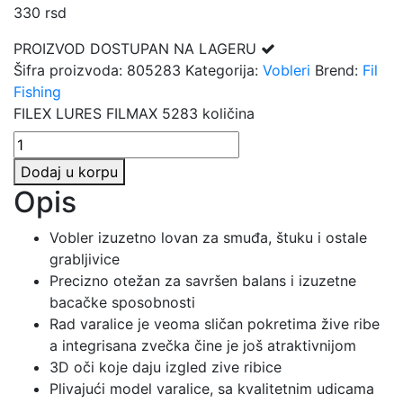
330
rsd
PROIZVOD DOSTUPAN NA LAGERU
Šifra proizvoda:
805283
Kategorija:
Vobleri
Brend:
Fil
Fishing
FILEX LURES FILMAX 5283 količina
Dodaj u korpu
Opis
Vobler izuzetno lovan za smuđa, štuku i ostale
grabljivice
Precizno otežan za savršen balans i izuzetne
bacačke sposobnosti
Rad varalice je veoma sličan pokretima žive ribe
a integrisana zvečka čine je još atraktivnijom
3D oči koje daju izgled zive ribice
Plivajući model varalice, sa kvalitetnim udicama