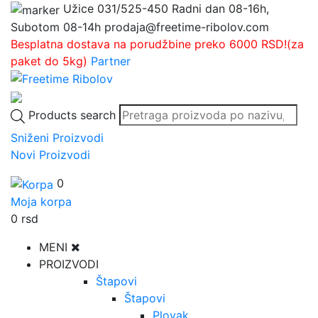
Užice
031/525-450
Radni dan 08-16h,
Subotom 08-14h
prodaja@freetime-ribolov.com
Besplatna dostava na porudžbine preko 6000 RSD!(za
paket do 5kg)
Partner
Products search
Sniženi Proizvodi
Novi Proizvodi
0
Moja korpa
0
rsd
MENI
PROIZVODI
Štapovi
Štapovi
Plovak