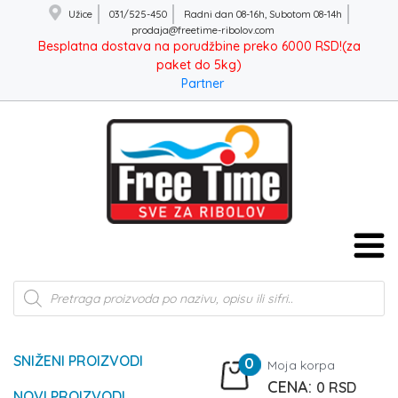
Užice
031/525-450
Radni dan 08-16h, Subotom 08-14h
prodaja@freetime-ribolov.com
Besplatna dostava na porudžbine preko 6000 RSD!(za
paket do 5kg)
Partner
Products
search
SNIŽENI PROIZVODI
0
Moja korpa
0
RSD
NOVI PROIZVODI