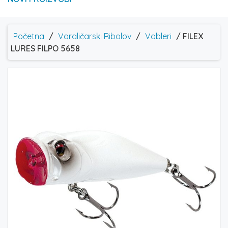
Početna
/
Varaličarski Ribolov
/
Vobleri
/ FILEX
LURES FILPO 5658