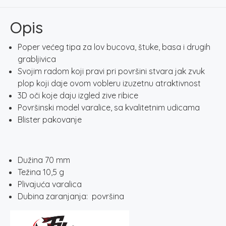
količina
Opis
Poper većeg tipa za lov bucova, štuke, basa i drugih
grabljivica
Svojim radom koji pravi pri površini stvara jak zvuk
plop koji daje ovom vobleru izuzetnu atraktivnost
3D oči koje daju izgled zive ribice
Površinski model varalice, sa kvalitetnim udicama
Blister pakovanje
Dužina 70 mm
Težina 10,5 g
Plivajuća varalica
Dubina zaranjanja: površina