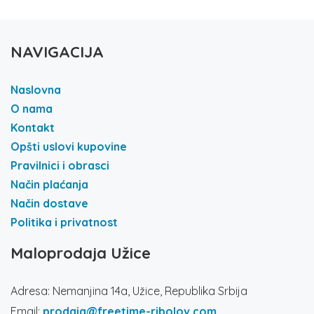
NAVIGACIJA
Naslovna
O nama
Kontakt
Opšti uslovi kupovine
Pravilnici i obrasci
Način plaćanja
Način dostave
Politika i privatnost
Maloprodaja Užice
Adresa: Nemanjina 14a, Užice, Republika Srbija
Email:
prodaja@freetime-ribolov.com