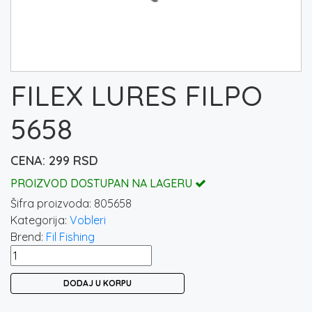
FILEX LURES FILPO
5658
299
RSD
PROIZVOD DOSTUPAN NA LAGERU
Šifra proizvoda:
805658
Kategorija:
Vobleri
Brend:
Fil Fishing
FILEX
LURES
DODAJ U KORPU
FILPO
5658