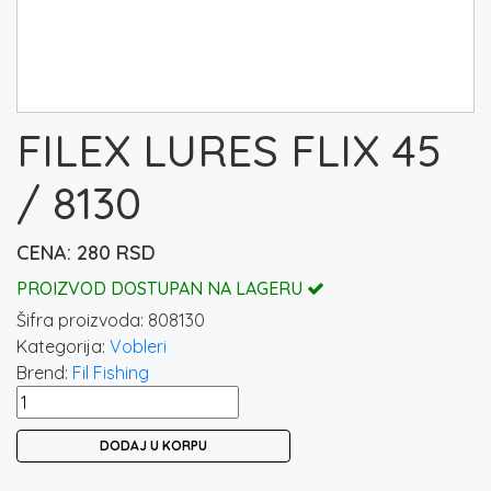
FILEX LURES FLIX 45
/ 8130
280
RSD
PROIZVOD DOSTUPAN NA LAGERU
Šifra proizvoda:
808130
Kategorija:
Vobleri
Brend:
Fil Fishing
FILEX
LURES
DODAJ U KORPU
FLIX
45