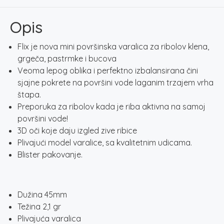
/
8130
Opis
količina
Flix je nova mini površinska varalica za ribolov klena,
grgeča, pastrmke i bucova
Veoma lepog oblika i perfektno izbalansirana čini
sjajne pokrete na površini vode laganim trzajem vrha
štapa.
Preporuka za ribolov kada je riba aktivna na samoj
površini vode!
3D oči koje daju izgled zive ribice
Plivajući model varalice, sa kvalitetnim udicama.
Blister pakovanje.
Dužina 45mm
Težina 2,1 gr
Plivajuća varalica