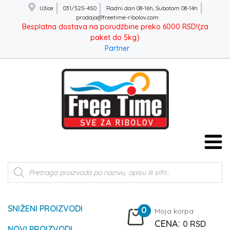
Užice
031/525-450
Radni dan 08-16h, Subotom 08-14h
prodaja@freetime-ribolov.com
Besplatna dostava na porudžbine preko 6000 RSD!(za
paket do 5kg)
Partner
Products
search
SNIŽENI PROIZVODI
0
Moja korpa
0
RSD
NOVI PROIZVODI