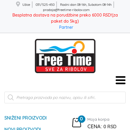
Užice
031/525-450
Radni dan 08-16h, Subotom 08-14h
prodaja@freetime-ribolov.com
Besplatna dostava na porudžbine preko 6000 RSD!(za
paket do 5kg)
Partner
Products
search
SNIŽENI PROIZVODI
0
Moja korpa
0
RSD
NOVI PROIZVODI