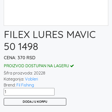
FILEX LURES MAVIC
50 1498
370
RSD
PROIZVOD DOSTUPAN NA LAGERU
Šifra proizvoda:
20228
Kategorija:
Vobleri
Brend:
Fil Fishing
FILEX
LURES
DODAJ U KORPU
MAVIC
50