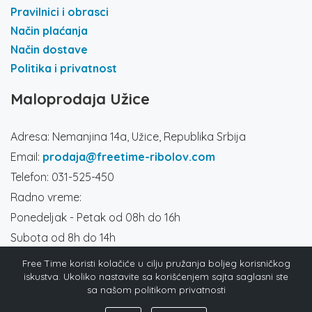
Pravilnici i obrasci
Način plaćanja
Način dostave
Politika i privatnost
Maloprodaja Užice
Adresa: Nemanjina 14a, Užice, Republika Srbija
Email:
prodaja@freetime-ribolov.com
Telefon: 031-525-450
Radno vreme:
Ponedeljak - Petak od 08h do 16h
Subota od 8h do 14h
Društvene mreže
Free Time koristi kolačiće u cilju pružanja boljeg korisničkog
iskustva. Ukoliko nastavite sa korišćenjem sajta saglasni ste
sa našom politikom privatnosti