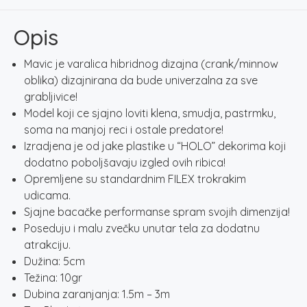
1498
količina
Opis
Mavic je varalica hibridnog dizajna (crank/minnow
oblika) dizajnirana da bude univerzalna za sve
grabljivice!
Model koji ce sjajno loviti klena, smudja, pastrmku,
soma na manjoj reci i ostale predatore!
Izradjena je od jake plastike u “HOLO” dekorima koji
dodatno poboljšavaju izgled ovih ribica!
Opremljene su standardnim FILEX trokrakim
udicama.
Sjajne bacačke performanse spram svojih dimenzija!
Poseduju i malu zvečku unutar tela za dodatnu
atrakciju.
Dužina: 5cm
Težina: 10gr
Dubina zaranjanja: 1.5m – 3m