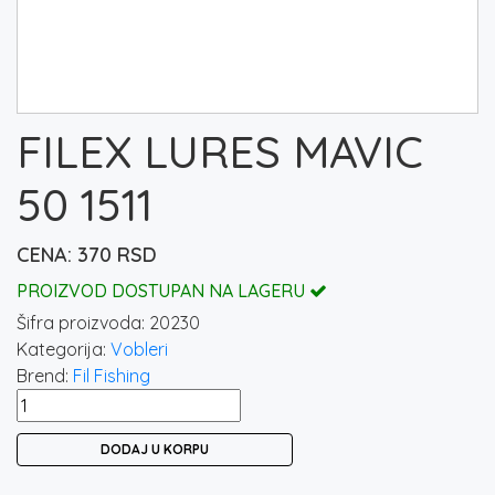
FILEX LURES MAVIC
50 1511
370
RSD
PROIZVOD DOSTUPAN NA LAGERU
Šifra proizvoda:
20230
Kategorija:
Vobleri
Brend:
Fil Fishing
FILEX
LURES
DODAJ U KORPU
MAVIC
50