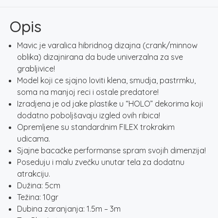
1511
količina
Opis
Mavic je varalica hibridnog dizajna (crank/minnow
oblika) dizajnirana da bude univerzalna za sve
grabljivice!
Model koji ce sjajno loviti klena, smudja, pastrmku,
soma na manjoj reci i ostale predatore!
Izradjena je od jake plastike u “HOLO” dekorima koji
dodatno poboljšavaju izgled ovih ribica!
Opremljene su standardnim FILEX trokrakim
udicama.
Sjajne bacačke performanse spram svojih dimenzija!
Poseduju i malu zvečku unutar tela za dodatnu
atrakciju.
Dužina: 5cm
Težina: 10gr
Dubina zaranjanja: 1.5m – 3m