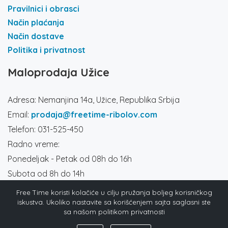
Pravilnici i obrasci
Način plaćanja
Način dostave
Politika i privatnost
Maloprodaja Užice
Adresa: Nemanjina 14a, Užice, Republika Srbija
Email:
prodaja@freetime-ribolov.com
Telefon: 031-525-450
Radno vreme:
Ponedeljak - Petak od 08h do 16h
Subota od 8h do 14h
Društvene mreže
Free Time koristi kolačiće u cilju pružanja boljeg korisničkog
iskustva. Ukoliko nastavite sa korišćenjem sajta saglasni ste
sa našom politikom privatnosti