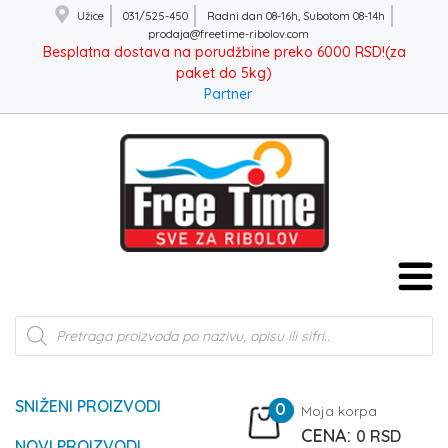
Užice
031/525-450
Radni dan 08-16h, Subotom 08-14h
prodaja@freetime-ribolov.com
Besplatna dostava na porudžbine preko 6000 RSD!(za
paket do 5kg)
Partner
Products
search
SNIŽENI PROIZVODI
0
Moja korpa
0
RSD
NOVI PROIZVODI