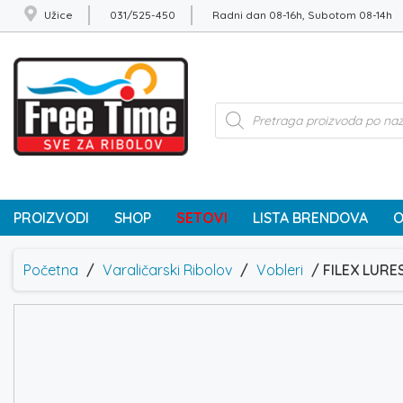
Užice
031/525-450
Radni dan 08-16h, Subotom 08-14h
Products
search
PROIZVODI
SHOP
SETOVI
LISTA BRENDOVA
O
Početna
/
Varaličarski Ribolov
/
Vobleri
/ FILEX LURE