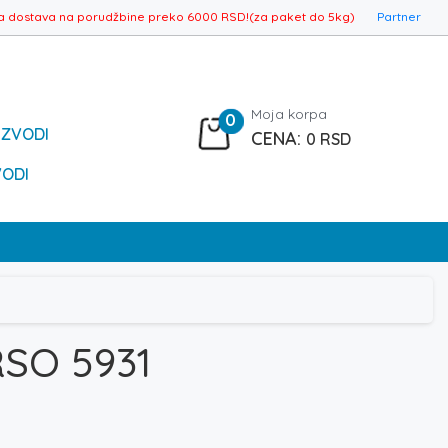
a dostava na porudžbine preko 6000 RSD!(za paket do 5kg)
Partner
Moja korpa
0
IZVODI
0
RSD
VODI
RSO 5931