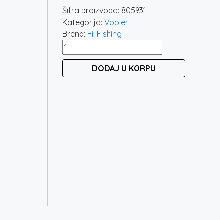
Šifra proizvoda:
805931
Kategorija:
Vobleri
Brend:
Fil Fishing
FILEX
LURES
DODAJ U KORPU
VERSO
5931
količina