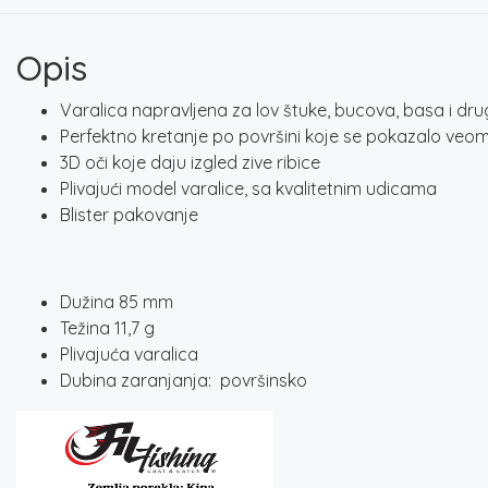
Opis
Varalica napravljena za lov štuke, bucova, basa i drug
Perfektno kretanje po površini koje se pokazalo veo
3D oči koje daju izgled zive ribice
Plivajući model varalice, sa kvalitetnim udicama
Blister pakovanje
Dužina 85 mm
Težina 11,7 g
Plivajuća varalica
Dubina zaranjanja: površinsko