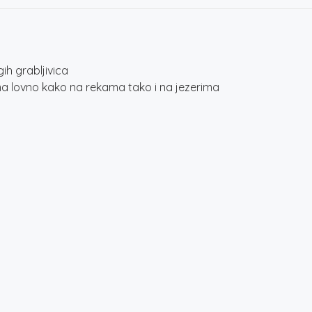
ih grabljivica
ma lovno kako na rekama tako i na jezerima