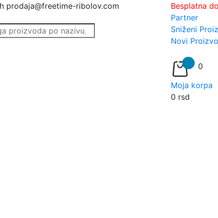
h
prodaja@freetime-ribolov.com
Besplatna d
Partner
Sniženi Proi
Novi Proizvo
0
Moja korpa
0
rsd