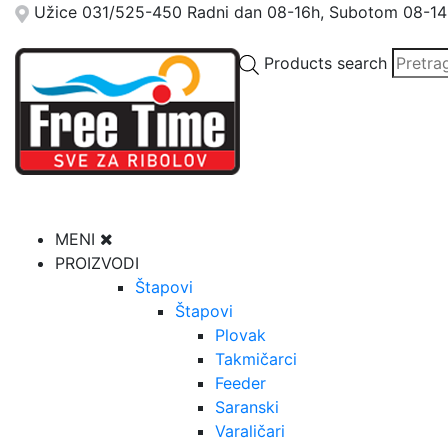
Užice
031/525-450
Radni dan 08-16h, Subotom 08-14
Products search
MENI
PROIZVODI
Štapovi
Štapovi
Plovak
Takmičarci
Feeder
Saranski
Varaličari