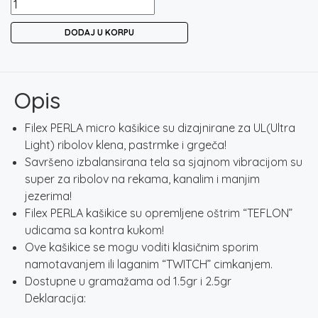
FILEX
PERLA
DODAJ U KORPU
UL
SPOON
05
količina
Opis
Filex PERLA micro kašikice su dizajnirane za UL(Ultra
Light) ribolov klena, pastrmke i grgeča!
Savršeno izbalansirana tela sa sjajnom vibracijom su
super za ribolov na rekama, kanalim i manjim
jezerima!
Filex PERLA kašikice su opremljene oštrim “TEFLON”
udicama sa kontra kukom!
Ove kašikice se mogu voditi klasičnim sporim
namotavanjem ili laganim “TWITCH” cimkanjem.
Dostupne u gramažama od 1.5gr i 2.5gr
Deklaracija: