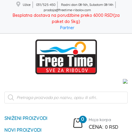
Užice
031/525-450
Radni dan 08-16h, Subotom 08-14h
prodaja@freetime-ribolov.com
Besplatna dostava na porudžbine preko 6000 RSD!(za
paket do 5kg)
Partner
Products
search
SNIŽENI PROIZVODI
0
Moja korpa
0
RSD
NOVI PROIZVODI