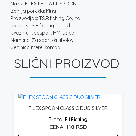
Naziv: FILEX PERLA UL SPOON
Zemlja porekla: Kina
Proizvodjac: T.S.R.fishing Co.Ltd
Izvoznik:T.S.R.fishing Co.Ltd
Uvoznik: Ribosport MM-Uzice
Namena: Za sportski ribolov
Jedinica mere: komad
SLIČNI PROIZVODI
FILEX SPOON CLASSIC DUO SILVER
Fil Fishing
110
RSD