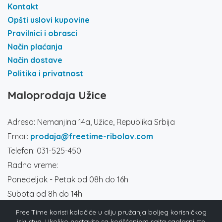
Kontakt
Opšti uslovi kupovine
Pravilnici i obrasci
Način plaćanja
Način dostave
Politika i privatnost
Maloprodaja Užice
Adresa: Nemanjina 14a, Užice, Republika Srbija
Email:
prodaja@freetime-ribolov.com
Telefon: 031-525-450
Radno vreme:
Ponedeljak - Petak od 08h do 16h
Subota od 8h do 14h
Društvene mreže
Free Time koristi kolačiće u cilju pružanja boljeg korisničkog
iskustva. Ukoliko nastavite sa korišćenjem sajta saglasni ste