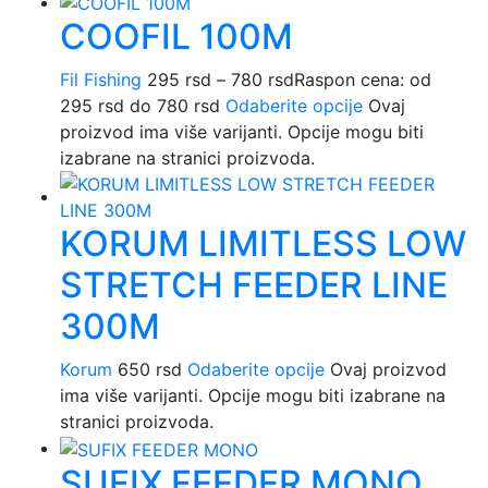
COOFIL 100M
Fil Fishing
295
rsd
–
780
rsd
Raspon cena: od
295 rsd do 780 rsd
Odaberite opcije
Ovaj
proizvod ima više varijanti. Opcije mogu biti
izabrane na stranici proizvoda.
KORUM LIMITLESS LOW
STRETCH FEEDER LINE
300M
Korum
650
rsd
Odaberite opcije
Ovaj proizvod
ima više varijanti. Opcije mogu biti izabrane na
stranici proizvoda.
SUFIX FEEDER MONO