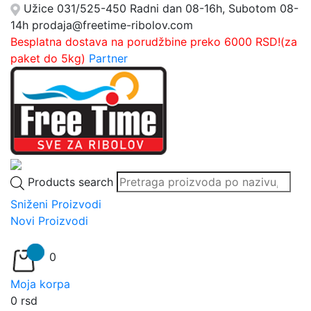
Užice
031/525-450
Radni dan 08-16h, Subotom 08-
14h
prodaja@freetime-ribolov.com
Besplatna dostava na porudžbine preko 6000 RSD!(za
paket do 5kg)
Partner
Products search
Sniženi Proizvodi
Novi Proizvodi
0
Moja korpa
0
rsd