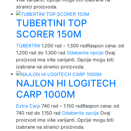
stranici proizvoda.
TUBERTINI TOP
SCORER 150M
TUBERTINI
1.200
rsd
–
1.300
rsd
Raspon cena: od
1.200 rsd do 1.300 rsd
Odaberite opcije
Ovaj
proizvod ima više varijanti. Opcije mogu biti
izabrane na stranici proizvoda.
NAJLON HI LOGITECH
CARP 1000M
Extra Carp
740
rsd
–
1.150
rsd
Raspon cena: od
740 rsd do 1.150 rsd
Odaberite opcije
Ovaj
proizvod ima više varijanti. Opcije mogu biti
izabrane na stranici proizvoda.