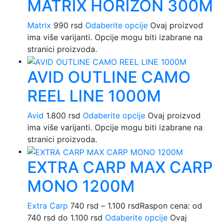
MATRIX HORIZON 300M
Matrix
990
rsd
Odaberite opcije
Ovaj proizvod
ima više varijanti. Opcije mogu biti izabrane na
stranici proizvoda.
AVID OUTLINE CAMO
REEL LINE 1000M
Avid
1.800
rsd
Odaberite opcije
Ovaj proizvod
ima više varijanti. Opcije mogu biti izabrane na
stranici proizvoda.
EXTRA CARP MAX CARP
MONO 1200M
Extra Carp
740
rsd
–
1.100
rsd
Raspon cena: od
740 rsd do 1.100 rsd
Odaberite opcije
Ovaj