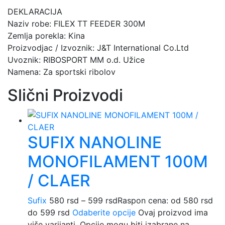
DEKLARACIJA
Naziv robe: FILEX TT FEEDER 300M
Zemlja porekla: Kina
Proizvodjac / Izvoznik: J&T International Co.Ltd
Uvoznik: RIBOSPORT MM o.d. Užice
Namena: Za sportski ribolov
Slični Proizvodi
SUFIX NANOLINE
MONOFILAMENT 100M
/ CLAER
Sufix
580
rsd
–
599
rsd
Raspon cena: od 580 rsd
do 599 rsd
Odaberite opcije
Ovaj proizvod ima
više varijanti. Opcije mogu biti izabrane na