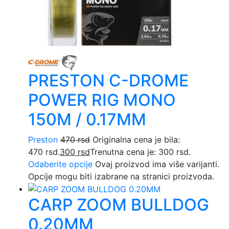
PRESTON C-DROME
POWER RIG MONO
150M / 0.17MM
Preston
470
rsd
Originalna cena je bila:
470 rsd.
300
rsd
Trenutna cena je: 300 rsd.
Odaberite opcije
Ovaj proizvod ima više varijanti.
Opcije mogu biti izabrane na stranici proizvoda.
CARP ZOOM BULLDOG
0.20MM