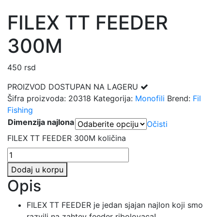
FILEX TT FEEDER
300M
450
rsd
PROIZVOD DOSTUPAN NA LAGERU
Šifra proizvoda:
20318
Kategorija:
Monofili
Brend:
Fil
Fishing
Dimenzija najlona
Očisti
FILEX TT FEEDER 300M količina
Dodaj u korpu
Opis
FILEX TT FEEDER je jedan sjajan najlon koji smo
razvili na zahtev feeder ribolovaca!