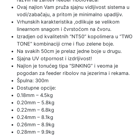
Ovaj najlon Vam pruža sjajnu vidljivost sistema u
vodi/zabačaju, a pritom je minimalno upadljiv.
Vrhunskih karakteristika ,odlikuje se velikom
linearnom snagom i čvrstoćom na čvoru.
Izradjen od kvalitetnih “NT50” kopolimera u “TWO
TONE” kombinaciji crne i fluo zelene boje.
Na svakih 50cm je prelaz jedne boje u drugu.
Sjajna UV otpornost i izdrljivost!
Najlon je tonućeg tipa “SINKING” i veoma je
pogodan za feeder ribolov na jezerima i rekama.
Špulna: 300m
Dostupne opcije:
0.18mm – 4.5kg
0.20mm – 5.8kg
0.22mm – 6.8kg
0.24mm – 8.1kg
0.26mm – 8.9kg
0.28mm – 9.9kg