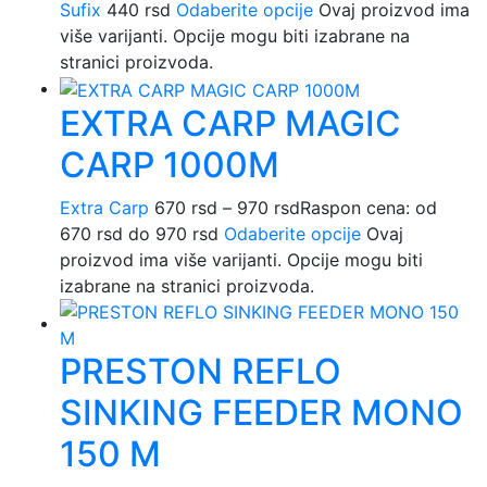
Sufix
440
rsd
Odaberite opcije
Ovaj proizvod ima
više varijanti. Opcije mogu biti izabrane na
stranici proizvoda.
EXTRA CARP MAGIC
CARP 1000M
Extra Carp
670
rsd
–
970
rsd
Raspon cena: od
670 rsd do 970 rsd
Odaberite opcije
Ovaj
proizvod ima više varijanti. Opcije mogu biti
izabrane na stranici proizvoda.
PRESTON REFLO
SINKING FEEDER MONO
150 M