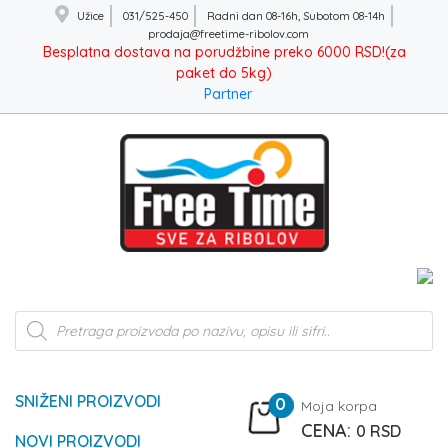
Užice
031/525-450
Radni dan 08-16h, Subotom 08-14h
prodaja@freetime-ribolov.com
Besplatna dostava na porudžbine preko 6000 RSD!(za
paket do 5kg)
Partner
Products
search
SNIŽENI PROIZVODI
0
Moja korpa
0
RSD
NOVI PROIZVODI