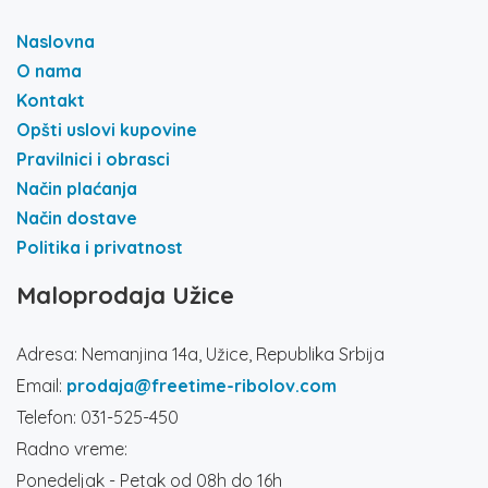
Naslovna
O nama
Kontakt
Opšti uslovi kupovine
Pravilnici i obrasci
Način plaćanja
Način dostave
Politika i privatnost
Maloprodaja Užice
Adresa: Nemanjina 14a, Užice, Republika Srbija
Email:
prodaja@freetime-ribolov.com
Telefon: 031-525-450
Radno vreme:
Ponedeljak - Petak od 08h do 16h