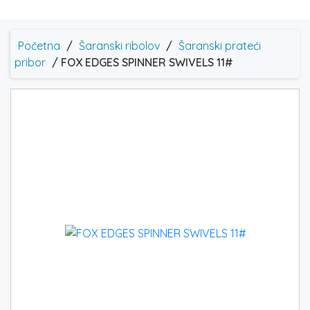
Početna
/
Šaranski ribolov
/
Šaranski prateći
pribor
/ FOX EDGES SPINNER SWIVELS 11#