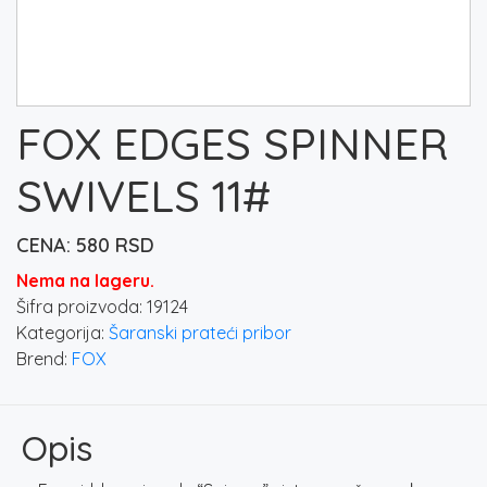
FOX EDGES SPINNER
SWIVELS 11#
580
RSD
Nema na lageru.
Šifra proizvoda:
19124
Kategorija:
Šaranski prateći pribor
Brend:
FOX
Opis