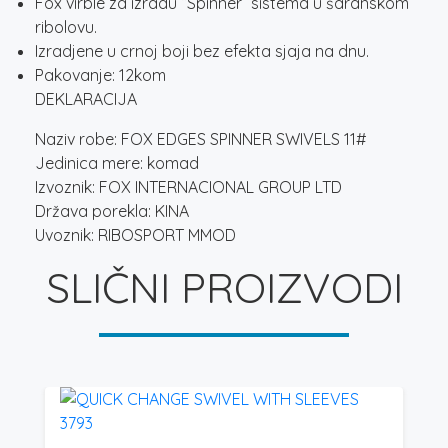
Fox virble za izradu “Spinner” sistema u šaranskom
ribolovu.
Izradjene u crnoj boji bez efekta sjaja na dnu.
Pakovanje: 12kom
DEKLARACIJA
Naziv robe: FOX EDGES SPINNER SWIVELS 11#
Jedinica mere: komad
Izvoznik: FOX INTERNACIONAL GROUP LTD
Država porekla: KINA
Uvoznik: RIBOSPORT MMOD
SLIČNI PROIZVODI