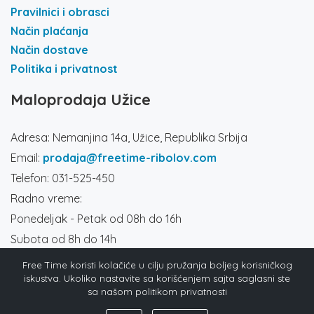
Pravilnici i obrasci
Način plaćanja
Način dostave
Politika i privatnost
Maloprodaja Užice
Adresa: Nemanjina 14a, Užice, Republika Srbija
Email:
prodaja@freetime-ribolov.com
Telefon: 031-525-450
Radno vreme:
Ponedeljak - Petak od 08h do 16h
Subota od 8h do 14h
Društvene mreže
Free Time koristi kolačiće u cilju pružanja boljeg korisničkog
iskustva. Ukoliko nastavite sa korišćenjem sajta saglasni ste
sa našom politikom privatnosti