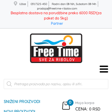
Užice
031/525-450
Radni dan 08-16h, Subotom 08-14h
prodaja@freetime-ribolov.com
Besplatna dostava na porudžbine preko 6000 RSD!(za
paket do 5kg)
Partner
Products
search
SNIŽENI PROIZVODI
0
Moja korpa
0
RSD
NOVI PROIZVODI