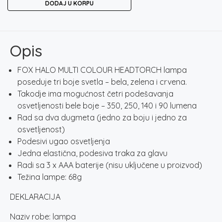
DODAJ U KORPU
MULTI
COLOUR
HEADTORCH
količina
Opis
FOX HALO MULTI COLOUR HEADTORCH lampa
poseduje tri boje svetla – bela, zelena i crvena.
Takodje ima mogućnost četri podešavanja
osvetljenosti bele boje – 350, 250, 140 i 90 lumena
Rad sa dva dugmeta (jedno za boju i jedno za
osvetljenost)
Podesivi ugao osvetljenja
Jedna elastična, podesiva traka za glavu
Radi sa 3 x AAA baterije (nisu uključene u proizvod)
Težina lampe: 68g
DEKLARACIJA
Naziv robe: lampa