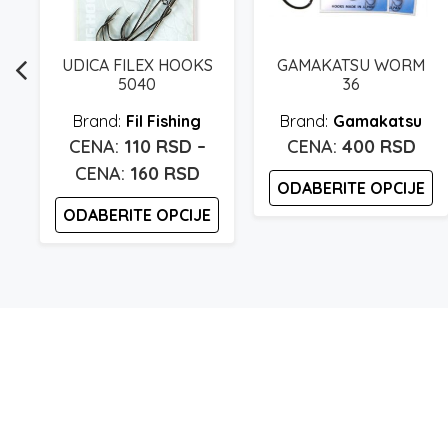
F
UDICA FILEX HOOKS
GAMAKATSU WORM
5040
36
Fil Fishing
Gamakatsu
110
RSD
–
400
RSD
aspon
Raspon
160
RSD
ena:
ODABERITE OPCIJE
cena:
d
ODABERITE OPCIJE
od
Ovaj
20 rsd
proizvod
110 rsd
Ovaj
o
ima
proizvod
do
60 rsd
više
ima
160 rsd
varijanti.
više
Opcije
varijanti.
mogu
Opcije
biti
mogu
izabrane
biti
na
izabrane