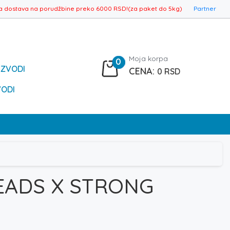
a dostava na porudžbine preko 6000 RSD!(za paket do 5kg)
Partner
Moja korpa
0
IZVODI
0
RSD
VODI
HEADS X STRONG