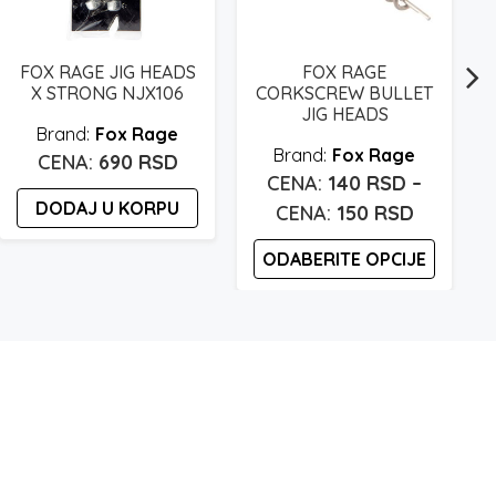
FOX RAGE JIG HEADS
FOX RAGE
X STRONG NJX106
CORKSCREW BULLET
JIG HEADS
Fox Rage
Fox Rage
690
RSD
140
RSD
–
n
DODAJ U KORPU
Raspon
150
RSD
cena:
ODABERITE OPCIJE
od
d
140 rsd
Ovaj
proizvod
do
d
ima
150 rsd
više
varijanti.
Opcije
mogu
biti
b