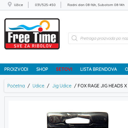
Užice
031/525-450
Radni dan 08-16h, Subotom 08-14h
Products
search
PROIZVODI
SHOP
SETOVI
LISTA BRENDOVA
O
Početna
/
Udice
/
Jig Udice
/ FOX RAGE JIG HEADS X