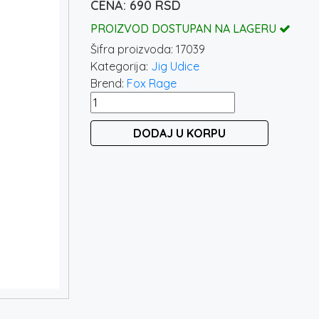
690
RSD
PROIZVOD DOSTUPAN NA LAGERU
Šifra proizvoda:
17039
Kategorija:
Jig Udice
Brend:
Fox Rage
FOX
RAGE
DODAJ U KORPU
JIG
HEADS
X
STRONG
NJX107
količina