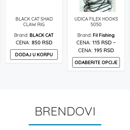
BLACK CAT SHAD
UDICA FILEX HOOKS
CLAW RIG
5050
BLACK CAT
Fil Fishing
850
RSD
115
RSD
–
Raspo
195
RSD
DODAJ U KORPU
cena:
ODABERITE OPCIJE
od
115 rs
Ovaj
proizvod
do
ima
195 rs
više
varijanti.
BRENDOVI
Opcije
mogu
biti
izabrane