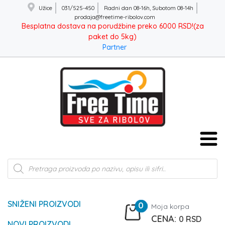
Užice
031/525-450
Radni dan 08-16h, Subotom 08-14h
prodaja@freetime-ribolov.com
Besplatna dostava na porudžbine preko 6000 RSD!(za
paket do 5kg)
Partner
Products
search
SNIŽENI PROIZVODI
0
Moja korpa
0
RSD
NOVI PROIZVODI