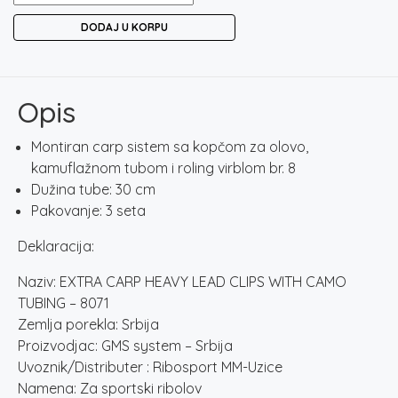
CARP
DODAJ U KORPU
HEAVY
LEAD
CLIPS
WITH
Opis
CAMO
TUBING
Montiran carp sistem sa kopčom za olovo,
-
kamuflažnom tubom i roling virblom br. 8
8071
Dužina tube: 30 cm
količina
Pakovanje: 3 seta
Deklaracija:
Naziv: EXTRA CARP HEAVY LEAD CLIPS WITH CAMO
TUBING – 8071
Zemlja porekla: Srbija
Proizvodjac: GMS system – Srbija
Uvoznik/Distributer : Ribosport MM-Uzice
Namena: Za sportski ribolov