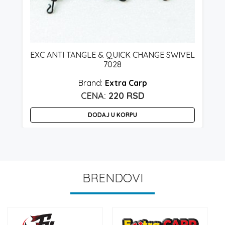
EXC ANTI TANGLE & QUICK CHANGE SWIVEL
7028
Extra Carp
spon
220
RSD
a:
DODAJ U KORPU
rsd
rsd
BRENDOVI