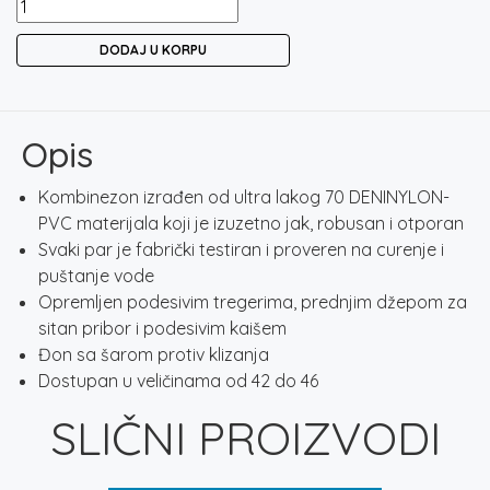
KOMBINEZON
FIL
DODAJ U KORPU
FISHING
količina
Opis
Kombinezon izrađen od ultra lakog 70 DENINYLON-
PVC materijala koji je izuzetno jak, robusan i otporan
Svaki par je fabrički testiran i proveren na curenje i
puštanje vode
Opremljen podesivim tregerima, prednjim džepom za
sitan pribor i podesivim kaišem
Đon sa šarom protiv klizanja
Dostupan u veličinama od 42 do 46
SLIČNI PROIZVODI