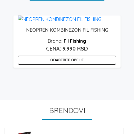
NEOPREN KOMBINEZON FIL FISHING
Fil Fishing
9.990
RSD
ODABERITE OPCIJE
Ovaj
O
proizvod
p
ima
i
više
v
varijanti.
v
Opcije
O
BRENDOVI
mogu
m
biti
bi
izabrane
i