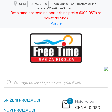
Užice
031/525-450
Radni dan 08-16h, Subotom 08-14h
prodaja@freetime-ribolov.com
Besplatna dostava na porudžbine preko 6000 RSD!(za
paket do 5kg)
Partner
Products
search
SNIŽENI PROIZVODI
0
Moja korpa
0
RSD
NOVI PROIZVODI