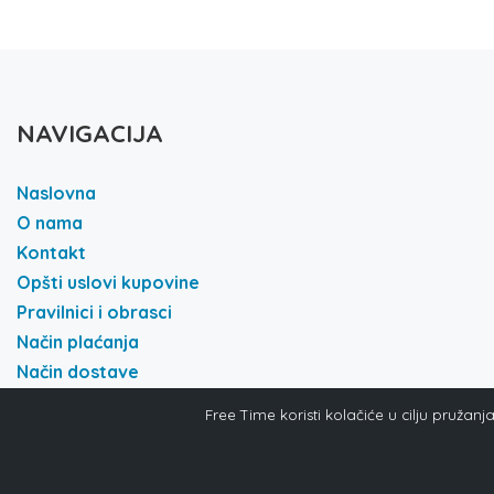
NAVIGACIJA
Naslovna
O nama
Kontakt
Opšti uslovi kupovine
Pravilnici i obrasci
Način plaćanja
Način dostave
Politika i privatnost
Free Time koristi kolačiće u cilju pružan