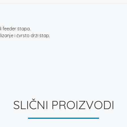
i feeder štapa.
izanje i čvrsto drži štap.
SLIČNI PROIZVODI