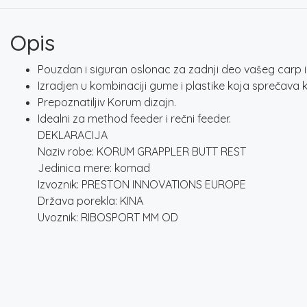
Opis
Pouzdan i siguran oslonac za zadnji deo vašeg carp il
Izradjen u kombinaciji gume i plastike koja sprečava kl
Prepoznatiljiv Korum dizajn.
Idealni za method feeder i rečni feeder.
DEKLARACIJA
Naziv robe: KORUM GRAPPLER BUTT REST
Jedinica mere: komad
Izvoznik: PRESTON INNOVATIONS EUROPE
Država porekla: KINA
Uvoznik: RIBOSPORT MM OD