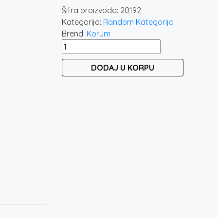
Šifra proizvoda:
20192
Kategorija:
Random Kategorija
Brend:
Korum
KORUM
GRAPPLER
DODAJ U KORPU
BUTT
REST
količina