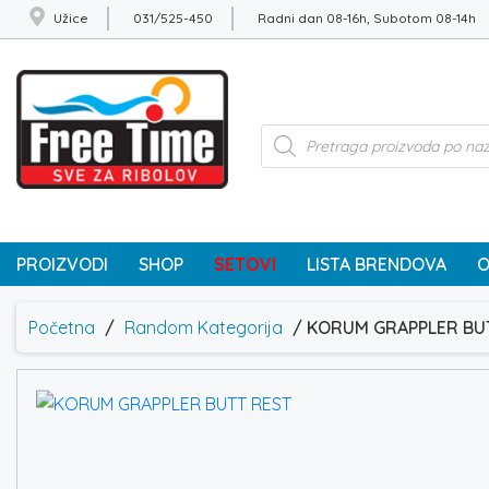
Užice
031/525-450
Radni dan 08-16h, Subotom 08-14h
Products
search
PROIZVODI
SHOP
SETOVI
LISTA BRENDOVA
O
Početna
/
Random Kategorija
/ KORUM GRAPPLER BU