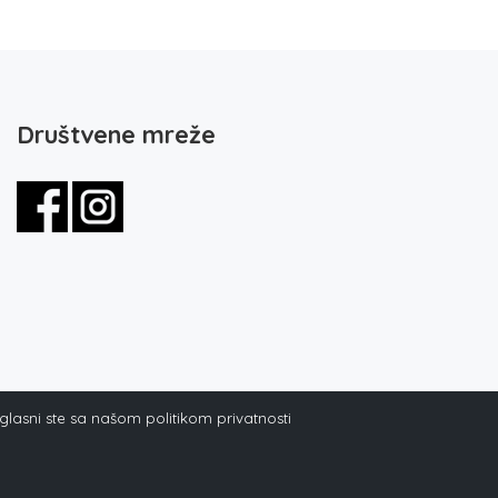
Društvene mreže
aglasni ste sa našom politikom privatnosti