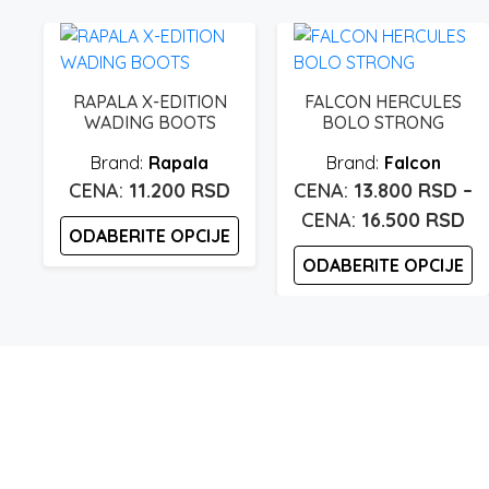
RAPALA X-EDITION
FALCON HERCULES
WADING BOOTS
BOLO STRONG
Rapala
Falcon
11.200
RSD
13.800
RSD
–
Ra
16.500
RSD
ODABERITE OPCIJE
ce
ODABERITE OPCIJE
od
Ovaj
proizvod
13
Ovaj
ima
proizvod
do
više
ima
16
varijanti.
više
Opcije
varijanti.
mogu
Opcije
biti
mogu
izabrane