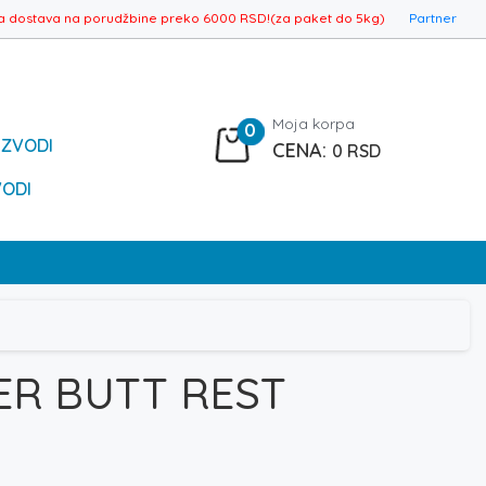
a dostava na porudžbine preko 6000 RSD!(za paket do 5kg)
Partner
Moja korpa
0
IZVODI
0
RSD
VODI
R BUTT REST