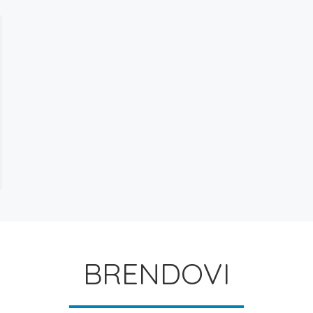
spon
na:
.800 rsd
.500 rsd
BRENDOVI