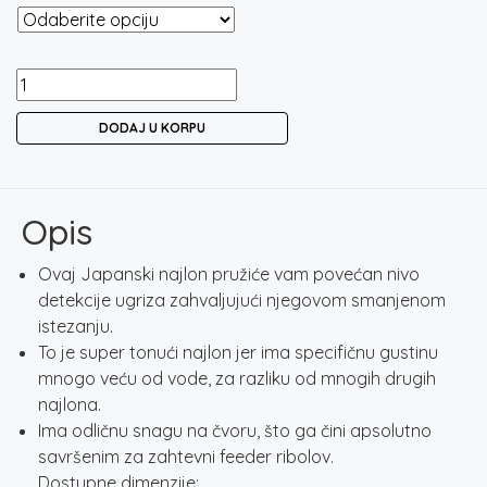
KORUM
LIMITLESS
DODAJ U KORPU
LOW
STRETCH
FEEDER
LINE
Opis
300M
količina
Ovaj Japanski najlon pružiće vam povećan nivo
detekcije ugriza zahvaljujući njegovom smanjenom
istezanju.
To je super tonući najlon jer ima specifičnu gustinu
mnogo veću od vode, za razliku od mnogih drugih
najlona.
Ima odličnu snagu na čvoru, što ga čini apsolutno
savršenim za zahtevni feeder ribolov.
Dostupne dimenzije: