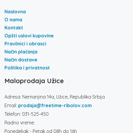
Naslovna
O nama
Kontakt
Opšti uslovi kupovine
Pravilnici i obrasci
Način plaćanja
Način dostave
Politika i privatnost
Maloprodaja Užice
Adresa: Nemanjina 14a, Užice, Republika Srbija
Email:
prodaja@freetime-ribolov.com
Telefon: 031-525-450
Radno vreme:
Ponedeljak - Petak od 08h do 16h