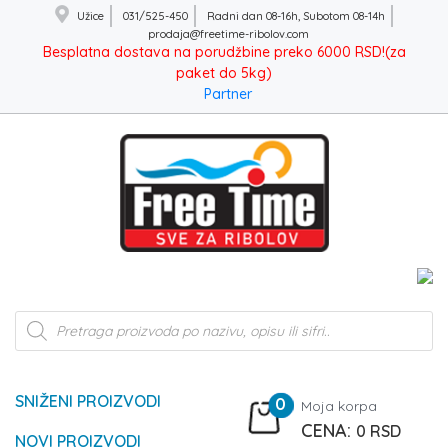
Užice
031/525-450
Radni dan 08-16h, Subotom 08-14h
prodaja@freetime-ribolov.com
Besplatna dostava na porudžbine preko 6000 RSD!(za
paket do 5kg)
Partner
Products
search
SNIŽENI PROIZVODI
0
Moja korpa
0
RSD
NOVI PROIZVODI