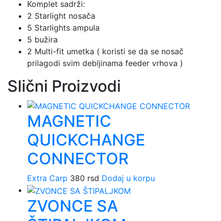
Komplet sadrži:
2 Starlight nosača
5 Starlights ampula
5 bužira
2 Multi-fit umetka ( koristi se da se nosač
prilagodi svim debljinama feeder vrhova )
Slični Proizvodi
MAGNETIC
QUICKCHANGE
CONNECTOR
Extra Carp
380
rsd
Dodaj u korpu
ZVONCE SA