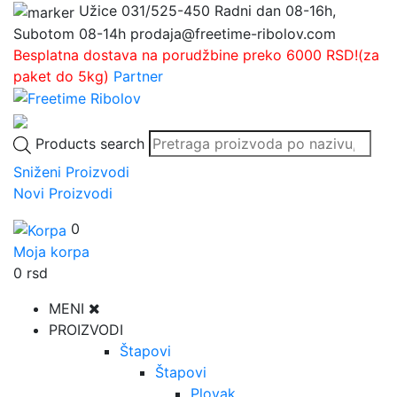
Užice
031/525-450
Radni dan 08-16h,
Subotom 08-14h
prodaja@freetime-ribolov.com
Besplatna dostava na porudžbine preko 6000 RSD!(za
paket do 5kg)
Partner
Products search
Sniženi Proizvodi
Novi Proizvodi
0
Moja korpa
0
rsd
MENI
PROIZVODI
Štapovi
Štapovi
Plovak