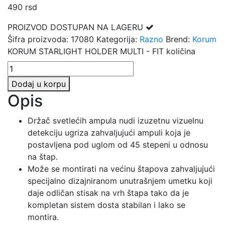
490
rsd
PROIZVOD DOSTUPAN NA LAGERU
Šifra proizvoda:
17080
Kategorija:
Razno
Brend:
Korum
KORUM STARLIGHT HOLDER MULTI - FIT količina
Dodaj u korpu
Opis
Držač svetlećih ampula nudi izuzetnu vizuelnu
detekciju ugriza zahvaljujući ampuli koja je
postavljena pod uglom od 45 stepeni u odnosu
na štap.
Može se montirati na većinu štapova zahvaljujući
specijalno dizajniranom unutrašnjem umetku koji
daje odličan stisak na vrh štapa tako da je
kompletan sistem dosta stabilan i lako se
montira.